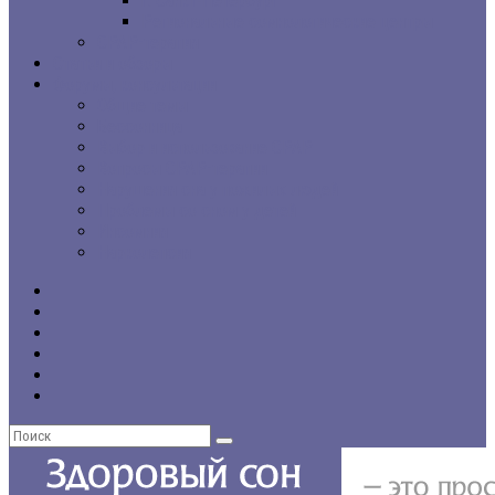
г. Санкт-Петербург
Региональные сомнологические центры
CPAP-терапия
Статьи и обзоры
Форумы, консультации
Общие темы
Бессонница
Выбор и использование CPAP
Вопросы CPAP-терапии
Нарушения сна у пожилых людей
Проблемы со сном у детей
Инсомния
Нарколепсия