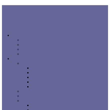
В ТРЕНДЕ:
Правила хорошего сна
Когнитивная поведенческая терапия...
Взаимосвязь процесса сна, расстройств сна и заболеваний...
Все про сон
Как на вас влияет сон
Исследования сна
Оцените ваш сон
Помощь вашему сну
Заболевания и лечение
Расстройства сна
Симптомы расстройств сна
Основные расстройства сна
Другие расстройства сна
Взаимосвязи процесса сна
Брошюры
Основные методы лечения
Видео о проблемах сна
Сомнологические центры
г. Москва