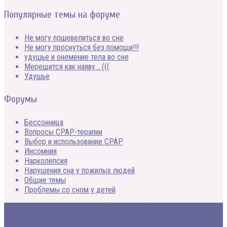
Популярные темы на форуме
Не могу пошевелиться во сне
Не могу проснуться без помощи!!!
удушье и онемение тела во сне
Мерещится как наяву… (((
Удушье
Форумы
Бессонница
Вопросы CPAP-терапии
Выбор и использование CPAP
Инсомния
Нарколепсия
Нарушения сна у пожилых людей
Общие темы
Проблемы со сном у детей
2005 - 2020 © Медицинский портал о расстройствах сна и
методах лечения