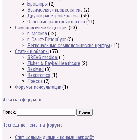
Брошюры
(2)
Взаимосвязи процесса сна
(2)
Другие расстройства сна
(55)
Основные расстройства сна
(11)
Сомнологические центры
(33)
г. Москва
(12)
г. Санкт-Петербург
(5)
Региональные сомнологические центры
(15)
Статьи и обзоры
(57)
BREAS medical
(1)
Fisher & Paykel Healthcare
(2)
ResMed
(3)
Respironics
(1)
Пресса
(2)
Форумы, консультации
(1)
Искать в форумах
Поиск:
Последние темы на форуме
Спит целыми днями и ночами напролёт