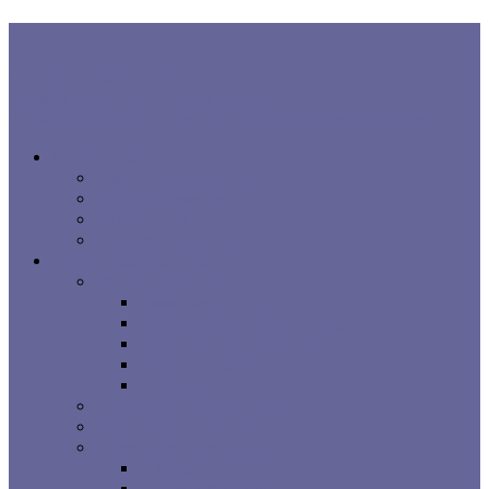
В ТРЕНДЕ:
Правила хорошего сна
Когнитивная поведенческая терапия...
Взаимосвязь процесса сна, расстройств сна и заболеваний...
Все про сон
Как на вас влияет сон
Исследования сна
Оцените ваш сон
Помощь вашему сну
Заболевания и лечение
Расстройства сна
Симптомы расстройств сна
Основные расстройства сна
Другие расстройства сна
Взаимосвязи процесса сна
Брошюры
Основные методы лечения
Видео о проблемах сна
Сомнологические центры
г. Москва