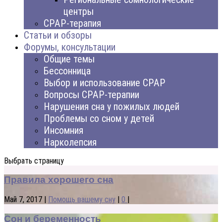
центры
CPAP-терапия
Статьи и обзоры
Форумы, консультации
Общие темы
Бессонница
Выбор и использование CPAP
Вопросы CPAP-терапии
Нарушения сна у пожилых людей
Проблемы со сном у детей
Инсомния
Нарколепсия
Выбрать страницу
Правила хорошего сна
Май 7, 2017
|
Помощь вашему сну
|
0
|
Сон и беременность