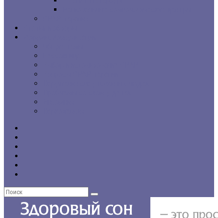
г. Санкт-Петербург
Региональные сомнологические центры
CPAP-терапия
Статьи и обзоры
Форумы, консультации
Общие темы
Бессонница
Выбор и использование CPAP
Вопросы CPAP-терапии
Нарушения сна у пожилых людей
Проблемы со сном у детей
Инсомния
Нарколепсия