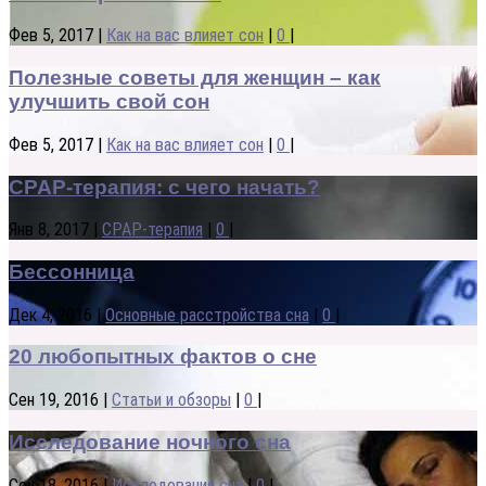
Фев 5, 2017
|
Как на вас влияет сон
|
0
|
Полезные советы для женщин – как
улучшить свой сон
Фев 5, 2017
|
Как на вас влияет сон
|
0
|
CPAP-терапия: с чего начать?
Янв 8, 2017
|
CPAP-терапия
|
0
|
Бессонница
Дек 4, 2016
|
Основные расстройства сна
|
0
|
20 любопытных фактов о сне
Сен 19, 2016
|
Статьи и обзоры
|
0
|
Исследование ночного сна
Сен 18, 2016
|
Исследования сна
|
0
|