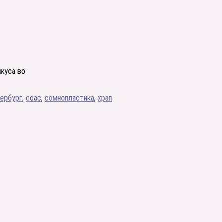
икуса во
тербург
,
соас
,
сомнопластика
,
храп