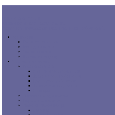
В ТРЕНДЕ:
Правила хорошего сна
Когнитивная поведенческая терапия...
Взаимосвязь процесса сна, расстройств сна и заболеваний...
Все про сон
Как на вас влияет сон
Исследования сна
Оцените ваш сон
Помощь вашему сну
Заболевания и лечение
Расстройства сна
Симптомы расстройств сна
Основные расстройства сна
Другие расстройства сна
Взаимосвязи процесса сна
Брошюры
Основные методы лечения
Видео о проблемах сна
Сомнологические центры
г. Москва