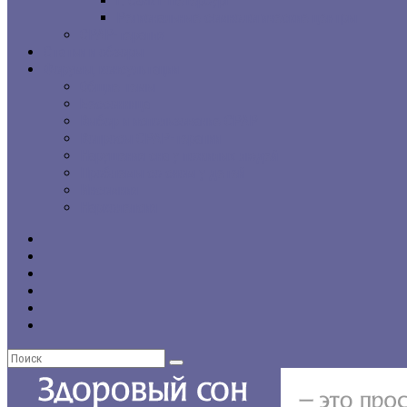
г. Санкт-Петербург
Региональные сомнологические центры
CPAP-терапия
Статьи и обзоры
Форумы, консультации
Общие темы
Бессонница
Выбор и использование CPAP
Вопросы CPAP-терапии
Нарушения сна у пожилых людей
Проблемы со сном у детей
Инсомния
Нарколепсия