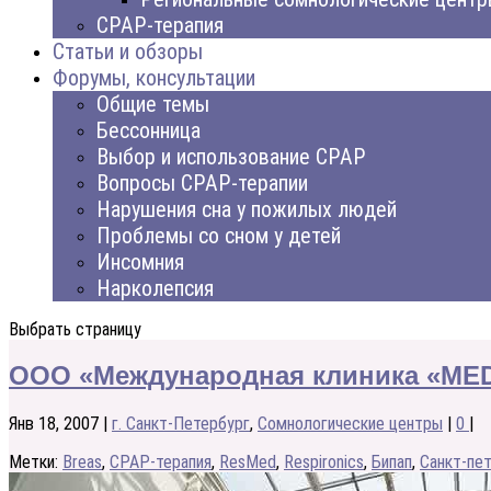
CPAP-терапия
Статьи и обзоры
Форумы, консультации
Общие темы
Бессонница
Выбор и использование CPAP
Вопросы CPAP-терапии
Нарушения сна у пожилых людей
Проблемы со сном у детей
Инсомния
Нарколепсия
Выбрать страницу
ООО «Международная клиника «ME
Янв 18, 2007
|
г. Санкт-Петербург
,
Сомнологические центры
|
0
|
Метки:
Breas
,
CPAP-терапия
,
ResMed
,
Respironics
,
Бипап
,
Санкт-пе