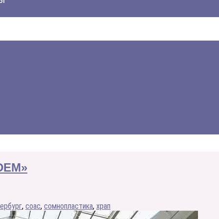
DEM»
тербург
,
соас
,
сомнопластика
,
храп