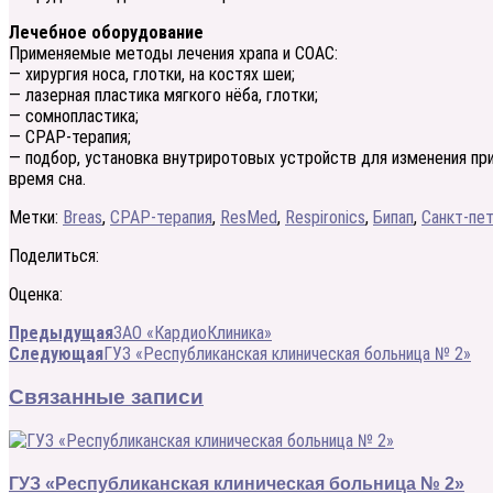
Лечебное оборудование
Применяемые методы лечения храпа и СОАС:
— хирургия носа, глотки, на костях шеи;
— лазерная пластика мягкого нёба, глотки;
— сомнопластика;
— СРАР-терапия;
— подбор, установка внутриротовых устройств для изменения пр
время сна.
Метки:
Breas
,
CPAP-терапия
,
ResMed
,
Respironics
,
Бипап
,
Санкт-пе
Поделиться:
Оценка:
Предыдущая
ЗАО «КардиоКлиника»
Следующая
ГУЗ «Республиканская клиническая больница № 2»
Связанные записи
ГУЗ «Республиканская клиническая больница № 2»