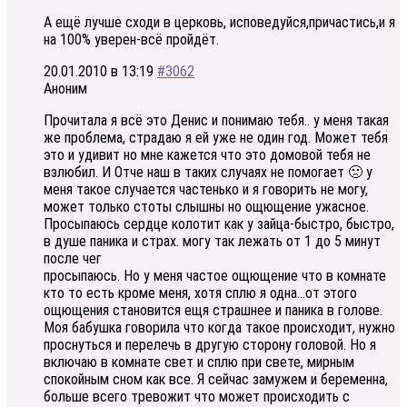
А ещё лучше сходи в церковь, исповедуйся,причастись,и я
на 100% уверен-всё пройдёт.
20.01.2010 в 13:19
#3062
Аноним
Прочитала я всё это Денис и понимаю тебя.. у меня такая
же проблема, страдаю я ей уже не один год. Может тебя
это и удивит но мне кажется что это домовой тебя не
взлюбил. И Отче наш в таких случаях не помогает 🙁 у
меня такое случается частенько и я говорить не могу,
может только стоты слышны но ощющение ужасное.
Просыпаюсь сердце колотит как у зайца-быстро, быстро,
в душе паника и страх. могу так лежать от 1 до 5 минут
после чег
просыпаюсь. Но у меня частое ощющение что в комнате
кто то есть кроме меня, хотя сплю я одна…от этого
ощющения становится ещя страшнее и паника в голове.
Моя бабушка говорила что когда такое происходит, нужно
проснуться и перелечь в другую сторону головой. Но я
включаю в комнате свет и сплю при свете, мирным
спокойным сном как все. Я сейчас замужем и беременна,
больше всего тревожит что может происходить с