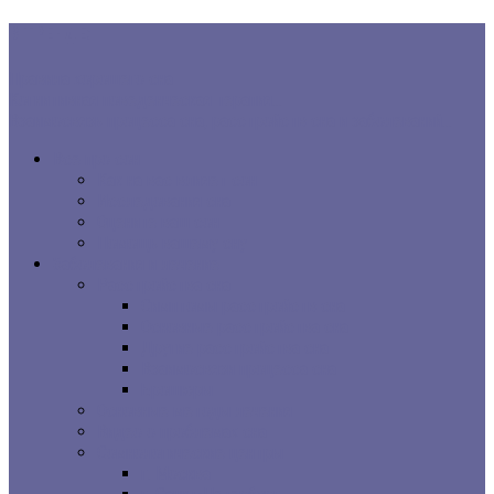
В ТРЕНДЕ:
Правила хорошего сна
Когнитивная поведенческая терапия...
Взаимосвязь процесса сна, расстройств сна и заболеваний...
Все про сон
Как на вас влияет сон
Исследования сна
Оцените ваш сон
Помощь вашему сну
Заболевания и лечение
Расстройства сна
Симптомы расстройств сна
Основные расстройства сна
Другие расстройства сна
Взаимосвязи процесса сна
Брошюры
Основные методы лечения
Видео о проблемах сна
Сомнологические центры
г. Москва