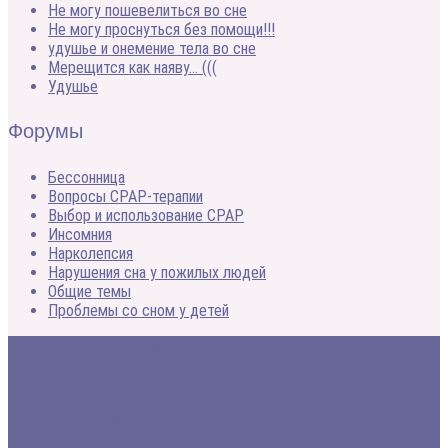
Не могу пошевелиться во сне
Не могу проснуться без помощи!!!
удушье и онемение тела во сне
Мерещится как наяву… (((
Удушье
Форумы
Бессонница
Вопросы CPAP-терапии
Выбор и использование CPAP
Инсомния
Нарколепсия
Нарушения сна у пожилых людей
Общие темы
Проблемы со сном у детей
2005 - 2020 © Медицинский портал о расстройствах сна и
методах лечения
Все про сон
Заболевания и лечение
Статьи и обзоры