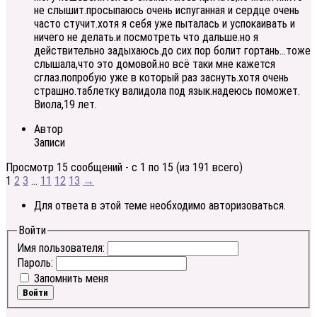
не слышит.просыпаюсь очень испуганная и сердце очень
часто стучит.хотя я себя уже пыталась и успокаивать и
ничего не делать.и посмотреть что дальше.но я
действительно задыхаюсь.до сих пор болит гортань…тоже
слышала,что это домовой.но всё таки мне кажется
сглаз.попробую уже в который раз заснуть.хотя очень
страшно.таблетку валидола под язык.надеюсь поможет.
Виола,19 лет.
Автор
Записи
Просмотр 15 сообщений - с 1 по 15 (из 191 всего)
1
2
3
…
11
12
13
→
Для ответа в этой теме необходимо авторизоваться.
Войти
Имя пользователя:
Пароль:
Запомнить меня
Войти