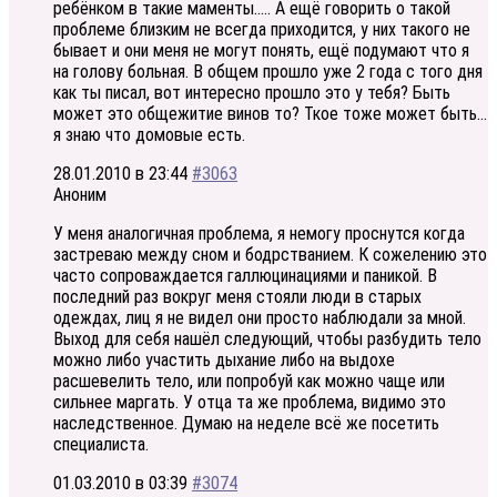
ребёнком в такие маменты….. А ещё говорить о такой
проблеме близким не всегда приходится, у них такого не
бывает и они меня не могут понять, ещё подумают что я
на голову больная. В общем прошло уже 2 года с того дня
как ты писал, вот интересно прошло это у тебя? Быть
может это общежитие винов то? Ткое тоже может быть…
я знаю что домовые есть.
28.01.2010 в 23:44
#3063
Аноним
У меня аналогичная проблема, я немогу проснутся когда
застреваю между сном и бодрстванием. К сожелению это
часто сопроваждается галлюцинациями и паникой. В
последний раз вокруг меня стояли люди в старых
одеждах, лиц я не видел они просто наблюдали за мной.
Выход для себя нашёл следующий, чтобы разбудить тело
можно либо участить дыхание либо на выдохе
расшевелить тело, или попробуй как можно чаще или
сильнее маргать. У отца та же проблема, видимо это
наследственное. Думаю на неделе всё же посетить
специалиста.
01.03.2010 в 03:39
#3074