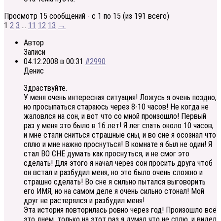
Просмотр 15 сообщений - с 1 по 15 (из 191 всего)
1
2
3
…
11
12
13
→
Автор
Записи
04.12.2008 в 00:31
#2990
Денис
Здраствуйте.
У меня очень интересная ситуация! Ложусь я очень поздно,
но просыпаться стараюсь через 8-10 часов! Не когда не
жаловлся на сон, и вот что со мной произошло! Первый
раз у меня это было в 16 лет! Я лег спать около 10 часов,
и мне стали сниться страшные сны, и во сне я осознал что
сплю и мне нажно проснуться! В комнате я был не один! Я
стал ВО СНЕ думать как проснуться, и не смог это
сделать! Для этого я начал через сон просить друга чтоб
он встал и разбудил меня, но это было очень сложно и
страшно сделать! Во сне я сильно пытался выговорить
его ИМЯ, но на самом деле я очень сильно стонал! Мой
друг не растерялся и разбудил меня!
Эта история повторилась ровно через год! Произошло всё
это днем, только на этот раз я думал что не сплю, и видел