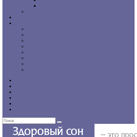
г. Санкт-Петербург
Региональные сомнологические центры
CPAP-терапия
Статьи и обзоры
Форумы, консультации
Общие темы
Бессонница
Выбор и использование CPAP
Вопросы CPAP-терапии
Нарушения сна у пожилых людей
Проблемы со сном у детей
Инсомния
Нарколепсия