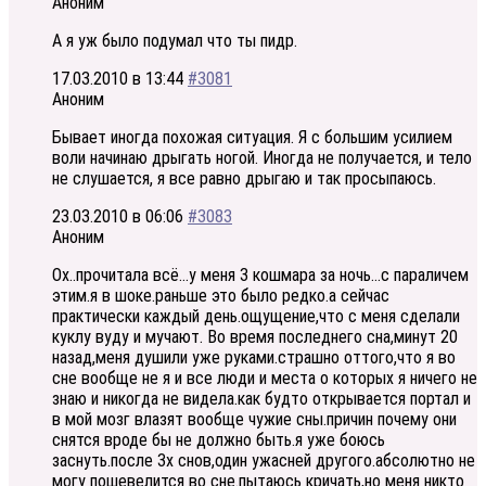
Аноним
А я уж было подумал что ты пидр.
17.03.2010 в 13:44
#3081
Аноним
Бывает иногда похожая ситуация. Я с большим усилием
воли начинаю дрыгать ногой. Иногда не получается, и тело
не слушается, я все равно дрыгаю и так просыпаюсь.
23.03.2010 в 06:06
#3083
Аноним
Ох..прочитала всё…у меня 3 кошмара за ночь…с параличем
этим.я в шоке.раньше это было редко.а сейчас
практически каждый день.ощущение,что с меня сделали
куклу вуду и мучают. Во время последнего сна,минут 20
назад,меня душили уже руками.страшно оттого,что я во
сне вообще не я и все люди и места о которых я ничего не
знаю и никогда не видела.как будто открывается портал и
в мой мозг влазят вообще чужие сны.причин почему они
снятся вроде бы не должно быть.я уже боюсь
заснуть.после 3х снов,один ужасней другого.абсолютно не
могу пошевелится во сне.пытаюсь кричать,но меня никто