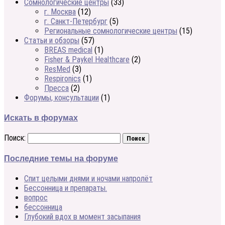
Сомнологические центры
(33)
г. Москва
(12)
г. Санкт-Петербург
(5)
Региональные сомнологические центры
(15)
Статьи и обзоры
(57)
BREAS medical
(1)
Fisher & Paykel Healthcare
(2)
ResMed
(3)
Respironics
(1)
Пресса
(2)
Форумы, консультации
(1)
Искать в форумах
Поиск:
Последние темы на форуме
Спит целыми днями и ночами напролёт
Бессонница и препараты.
вопрос
бессонница
Глубокий вдох в момент засыпания