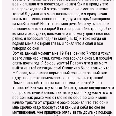
всё и слышал что происходит на яву(Как и в правду это
все происходило) Я открыл глаза но не смог пошевелить
телом! Я думал что меня парализовало, и я сразу начал
звать на помощь сново своего друга который находился
за моей спиной! На этот раз моя речь была чуть четче, и
он понимал что я говорю! Я его попросил быстро подойти
ко мне и разбудить, понимая что я не могу двигаться всё
равно, я попросил поднять меня(ТЕЛО) и токо когда он
поднял меня я открыл глаза, и понял что я спал и всё
говорил со сна!
Вот на данный момент мне 19 Лет! сейчас 7 утра я уснул
всего лишь час назад, случай повторился снова, и прошёл
опять почти год! Я боюсь уснуть! Потому что я не могу
выйти из этой ситуации сам! Опишу что было только что!
— Я спал, мне снилса нормальный сон не страшный, как
вдруг всё резко поменялось и стало очень страшно!
Поменялась обстоновка как в комнате на яву! Все в
точности! Как часто у многих бывает, такое ощущение что
сон реалистичный очень, так же и у меня! Я думал что это
всё сон, как резко мне стало не по себе во сне, и меня
начало трясти от страха! Я резко осознал что это сон и
мне срочно надо проснуться,и как бы я себя во сне не
мотивировал, мне пришлось опять звать друга на помощь,