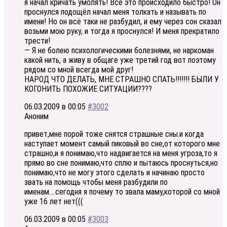
я начал кричать умолять! Всё это происходило быстро! Он
проснулся подощёл начал меня толкать и называть по
имени! Но он всё таки не разбудил, и ему через сон сказал
возьми мою руку, и тогда я проснулся! И меня прекратило
трести!
— Я не болею психологическими болезнями, не наркоман
какой нить, а живу в общаге уже третий год вот поэтому
рядом со мной всегда мой друг!
НАРОД ЧТО ДЕЛАТЬ, МНЕ СТРАШНО СПАТЬ!!!!!!! БЫЛИ У
КОГОНИТЬ ПОХОЖИЕ СИТУАЦИИ????
06.03.2009 в 00:05
#3002
Аноним
привет,мне порой тоже снятся страшные сны.и когда
наступает момент самый пиковый во сне,от которого мне
страшно,и я понимаю,что надвигается на меня угроза,то я
прямо во сне понимаю,что сплю и пытаюсь проснуться,но
понимаю,что не могу этого сделать и начинаю просто
звать на помощь чтобы меня разбудили по
именам….сегодня я почему то звала маму,которой со мной
уже 16 лет нет(((
06.03.2009 в 00:05
#3003