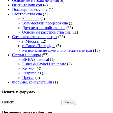
Основные методы лечения
(6)
Оцените ваш сон
(4)
Помощь вашему сну
(1)
Расстройства сна
(71)
Брошюры
(2)
Взаимосвязи процесса сна
(2)
Другие расстройства сна
(55)
Основные расстройства сна
(11)
Сомнологические центры
(33)
г. Москва
(12)
г. Санкт-Петербург
(5)
Региональные сомнологические центры
(15)
Статьи и обзоры
(57)
BREAS medical
(1)
Fisher & Paykel Healthcare
(2)
ResMed
(3)
Respironics
(1)
Пресса
(2)
Форумы, консультации
(1)
Искать в форумах
Поиск:
Последние темы на форуме