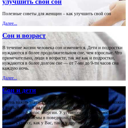
улучшить свой сон
Полезные советы для женщин – как улучшить свой сон
Далее...
Сон и возраст
В течение жизни человека сон изменяется. Дети и подростки
нуждаются в более продолжительном сне, чем взрослые. Что
примечательно, люди в возрасте, так же как и подростки,
нуждаются в более долгом сне — от 7-ми до 9-ти часов сна
каждую ночь.
Далее...
Сон и дети
Очень важно знать, как хорошо спит Ваш ребенок. Это можно
узнать, взглянув на его улыбающееся лицо, хорошее
настроение и запас энергии. У уставшего ребенка могут
развиться проблемы в поведении. Проблемы сна так же могут
вызвать стресс, как у Вас, так и у других членов семьи.