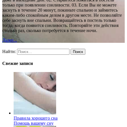
только при появлении сонливости. 03. Если Вы не можете
заснуть в течение 20 минут, покиньте спальню и займитесь
каким-либо спокойным делом в другом месте. Не позволяйте
себе заснуть вне спальни. Возвращайтесь в постель только
тогда, когда появится сонливость. Повторяйте эти действия
столько раз, сколько потребуется в течение ночи.
Далее...
Найти:
Свежие записи
Правила хорошего сна
Помощь вашему сну