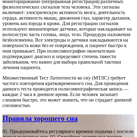
мониторирование (непрерывная регистрация) различных
физиологических сигналов тела человека. Эти сигналы
включают: электрическую активность мозга, деятельность
сердца, активность мышц, движения глаз, характер дыхания,
уровень кислорода в крови. Для регистрации сигналов
используют миниатюрные датчики, которые накладывают на
волосистую часть головы, лицо, тело. Процедура наложения
безболезненна. Все электроды и датчики накладываются на
поверхность кожи без ее повреждения, и пациент быстро к
ним привыкает. При полисомнографии окончательно
подтверждают диагноз и определяют степень тяжести
заболевания, что важно для выбора правильной тактики
лечения пациента.
Множественный Тест Латентности ко сну (МТЛС) требует
частого повторения кратковременного сна. Для проведения
данного теста проводится полисомнографическая запись —
каждые 2 часа в дневное время. Если человек засыпает
слишком быстро, это может значить, что он страдает дневной
сонливостью.
Правила хорошего сна
01. Придерживайтесь регулярного времени подъема с постели
даже в выходные дни. 02. Старайтесь ложиться в постель