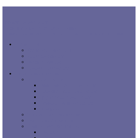
В ТРЕНДЕ:
Правила хорошего сна
Когнитивная поведенческая терапия...
Взаимосвязь процесса сна, расстройств сна и заболеваний...
Все про сон
Как на вас влияет сон
Исследования сна
Оцените ваш сон
Помощь вашему сну
Заболевания и лечение
Расстройства сна
Симптомы расстройств сна
Основные расстройства сна
Другие расстройства сна
Взаимосвязи процесса сна
Брошюры
Основные методы лечения
Видео о проблемах сна
Сомнологические центры
г. Москва