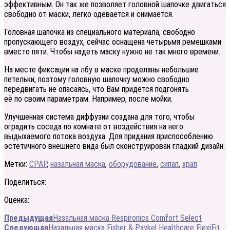
эффективным. Он так же позволяет головной шапочке двигаться
свободно от маски, легко одевается и снимается.
Головная шапочка из специального материала, свободно
пропускающего воздух, сейчас оснащена четырьмя ремешками
вместо пяти. Чтобы надеть маску нужно не так много времени.
На месте фиксации на лбу в маске проделаны небольшие
петельки, поэтому головную шапочку можно свободно
передвигать не опасаясь, что Вам придется подгонять
её по своим параметрам. Например, после мойки.
Улучшенная система диффузии создана для того, чтобы
оградить соседа по комнате от воздействия на него
выдыхаемого потока воздуха. Для придания приспособлению
эстетичного внешнего вида был сконструирован гладкий дизайн.
Метки:
CPAP
,
назальная маска
,
оборудование
,
сипап
,
храп
Поделиться:
Оценка:
Предыдущая
Назальная маска Respironics Comfort Select
Следующая
Назальная маска Fisher & Paykel Healthcare FlexiFit