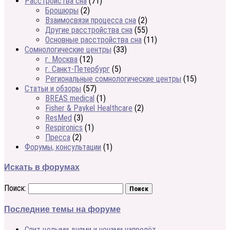
Расстройства сна
(71)
Брошюры
(2)
Взаимосвязи процесса сна
(2)
Другие расстройства сна
(55)
Основные расстройства сна
(11)
Сомнологические центры
(33)
г. Москва
(12)
г. Санкт-Петербург
(5)
Региональные сомнологические центры
(15)
Статьи и обзоры
(57)
BREAS medical
(1)
Fisher & Paykel Healthcare
(2)
ResMed
(3)
Respironics
(1)
Пресса
(2)
Форумы, консультации
(1)
Искать в форумах
Поиск:
Последние темы на форуме
Спит целыми днями и ночами напролёт