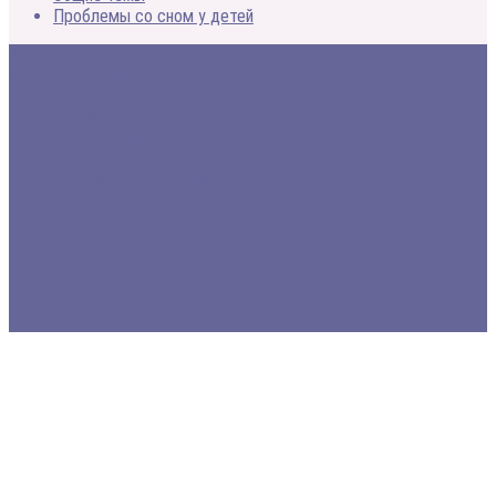
Проблемы со сном у детей
2005 - 2020 © Медицинский портал о расстройствах сна и
методах лечения
Все про сон
Заболевания и лечение
Статьи и обзоры
Форумы, консультации