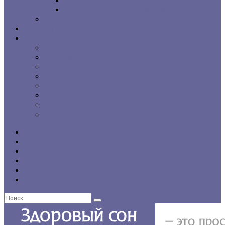
г. Санкт-Петербург
Региональные сомнологические центры
CPAP-терапия
Статьи и обзоры
Форумы, консультации
Общие темы
Бессонница
Выбор и использование CPAP
Вопросы CPAP-терапии
Нарушения сна у пожилых людей
Проблемы со сном у детей
Инсомния
Нарколепсия