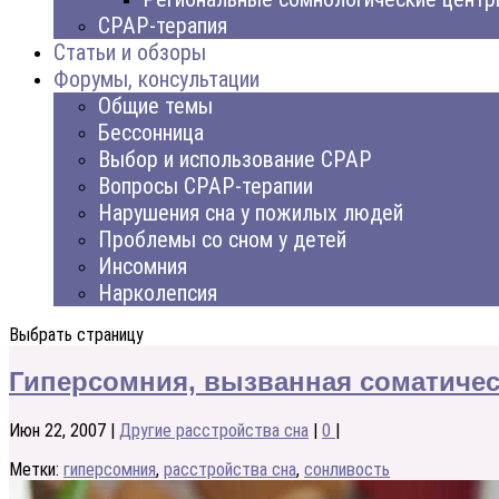
CPAP-терапия
Статьи и обзоры
Форумы, консультации
Общие темы
Бессонница
Выбор и использование CPAP
Вопросы CPAP-терапии
Нарушения сна у пожилых людей
Проблемы со сном у детей
Инсомния
Нарколепсия
Выбрать страницу
Гиперсомния, вызванная соматиче
Июн 22, 2007
|
Другие расстройства сна
|
0
|
Метки:
гиперсомния
,
расстройства сна
,
сонливость