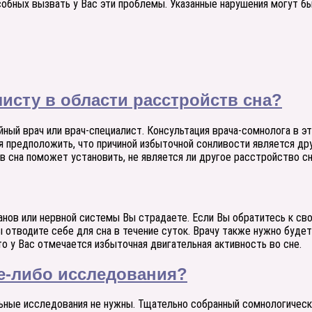
особных вызвать у Вас эти проблемы. Указанные нарушения могут бы
исту в области расстройств сна?
ный врач или врач-специалист. Консультация врача-сомнолога в э
я предположить, что причиной избыточной сонливости является д
в сна поможет установить, не является ли другое расстройство сн
ганов или нервной системы Вы страдаете. Если Вы обратитесь к с
отводите себе для сна в течение суток. Врачу также нужно будет 
что у Вас отмечается избыточная двигательная активность во сне.
ие-либо исследования?
ьные исследования не нужны. Тщательно собранный сомнологически