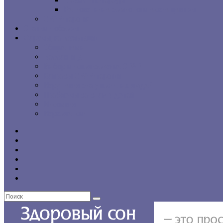
г. Санкт-Петербург
Региональные сомнологические центры
CPAP-терапия
Статьи и обзоры
Форумы, консультации
Общие темы
Бессонница
Выбор и использование CPAP
Вопросы CPAP-терапии
Нарушения сна у пожилых людей
Проблемы со сном у детей
Инсомния
Нарколепсия