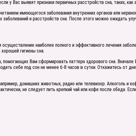
ли у Вас выявят признаки первичных расстройств сна, таких, как а
етанием имеющегося заболевания внутренних органов или нервной 
х заболеваний и расстройств сна. После этого можно ожидать ул
 осуществление наиболее полного и эффективного лечения заболе
 хорошей гигиены сна.
в, помогающих Вам сформировать паттерн здорового сна. Вначале 
ить себе под сон не менее 6-8 часов в сутки. Откажитесь от днев
например, домашних животных, радио или телевизор. Алкоголь и к
Практически, не следует пить крепкий чай или кофе после обеда. Ес