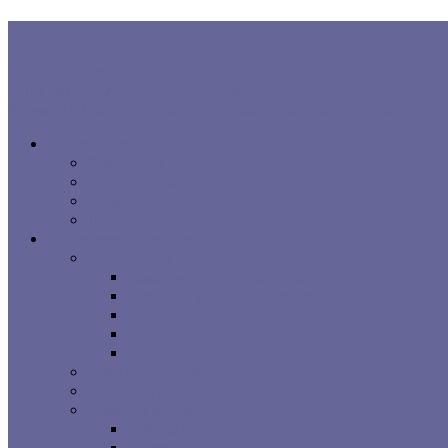
В ТРЕНДЕ:
Правила хорошего сна
Когнитивная поведенческая терапия...
Взаимосвязь процесса сна, расстройств сна и заболеваний...
Все про сон
Как на вас влияет сон
Исследования сна
Оцените ваш сон
Помощь вашему сну
Заболевания и лечение
Расстройства сна
Симптомы расстройств сна
Основные расстройства сна
Другие расстройства сна
Взаимосвязи процесса сна
Брошюры
Основные методы лечения
Видео о проблемах сна
Сомнологические центры
г. Москва