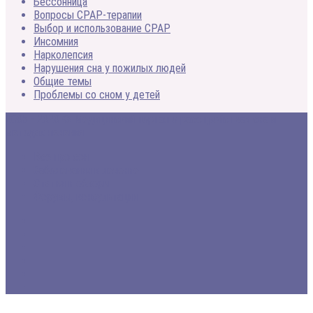
Бессонница
Вопросы CPAP-терапии
Выбор и использование CPAP
Инсомния
Нарколепсия
Нарушения сна у пожилых людей
Общие темы
Проблемы со сном у детей
2005 - 2020 © Медицинский портал о расстройствах сна и
методах лечения
Все про сон
Заболевания и лечение
Статьи и обзоры
Форумы, консультации