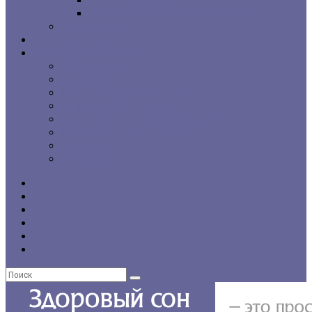
г. Санкт-Петербург
Региональные сомнологические центры
CPAP-терапия
Статьи и обзоры
Форумы, консультации
Общие темы
Бессонница
Выбор и использование CPAP
Вопросы CPAP-терапии
Нарушения сна у пожилых людей
Проблемы со сном у детей
Инсомния
Нарколепсия