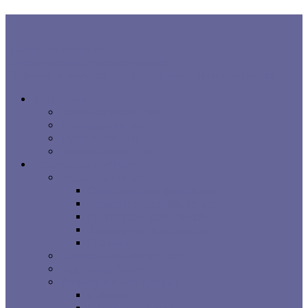
В ТРЕНДЕ:
Правила хорошего сна
Когнитивная поведенческая терапия...
Взаимосвязь процесса сна, расстройств сна и заболеваний...
Все про сон
Как на вас влияет сон
Исследования сна
Оцените ваш сон
Помощь вашему сну
Заболевания и лечение
Расстройства сна
Симптомы расстройств сна
Основные расстройства сна
Другие расстройства сна
Взаимосвязи процесса сна
Брошюры
Основные методы лечения
Видео о проблемах сна
Сомнологические центры
г. Москва