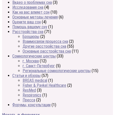
Видео о проблемах сна
(3)
Исследования сна
(4)
Как на вас влияет сон
(10)
Основные методы лечения
(6)
Оцените ваш сон
(4)
Помощь вашему сну
(1)
Расстройства сна
(71)
Брошюры
(2)
Взаимосвязи процесса сна
(2)
Другие расстройства сна
(55)
Основные расстройства сна
(11)
Сомнологические центры
(33)
г. Москва
(12)
г. Санкт-Петербург
(5)
Региональные сомнологические центры
(15)
Статьи и обзоры
(57)
BREAS medical
(1)
Fisher & Paykel Healthcare
(2)
ResMed
(3)
Respironics
(1)
Пресса
(2)
Форумы, консультации
(1)
Искать в форумах