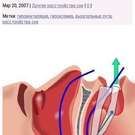
Мар 20, 2007
|
Другие расстройства сна
|
0
|
Метки:
гиповентиляция
,
гипоксемия
,
дыхательные пути
,
расстройства сна