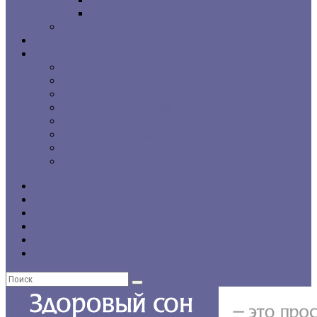
г. Санкт-Петербург
Региональные сомнологические центры
CPAP-терапия
Статьи и обзоры
Форумы, консультации
Общие темы
Бессонница
Выбор и использование CPAP
Вопросы CPAP-терапии
Нарушения сна у пожилых людей
Проблемы со сном у детей
Инсомния
Нарколепсия