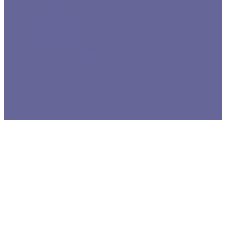
методах лечения
Все про сон
Заболевания и лечение
Статьи и обзоры
Форумы, консультации