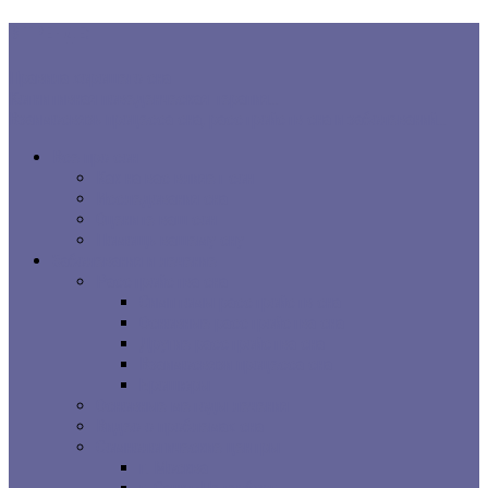
В ТРЕНДЕ:
Правила хорошего сна
Когнитивная поведенческая терапия...
Взаимосвязь процесса сна, расстройств сна и заболеваний...
Все про сон
Как на вас влияет сон
Исследования сна
Оцените ваш сон
Помощь вашему сну
Заболевания и лечение
Расстройства сна
Симптомы расстройств сна
Основные расстройства сна
Другие расстройства сна
Взаимосвязи процесса сна
Брошюры
Основные методы лечения
Видео о проблемах сна
Сомнологические центры
г. Москва