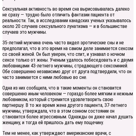
Сексуальная активность во время сна вырисовывалась далеко
не сразу — трудно было отличить фантазии пациента от
реальности. Так, в исследовании канадских ученых указывалось
около 20 случаев сексуального лунатизма — и в большинстве
случаев это мужчины.
35-летний мужчина очень часто видел эротические сны и не
предполагал, что в это время на самом деле занимается сексом
со своей женой. Он был уверен, что спит, и узнавал о ночном
сексе только от жены. Ученым удалось побеседовать и с двумя
любовницами 43-летнего мужчины, страдающего сексомнией.
Обе совершенно независимо друг от друга подтвердили, что он
часто занимается с ними любовью во сне.
Одна из них сообщила, что в такие моменты он становится
совершенно иным человеком — гораздо более мягким и нежным
любовником, который стремится удовлетворить свою
партнершу. В то же время жена другого пациента, 37-летнего
мужчины, утверждала, что в этом сонном состоянии он
становится более агрессивным. Однажды он даже начал душить
женщину, и тогда ей пришлось дать ему пощечину.
Тем не менее, как утверждают американские врачи, с