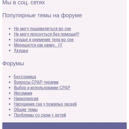
Мы в соц. сетях
Популярные темы на форуме
Не могу пошевелиться во сне
Не могу проснуться без помощи!!!
удушье и онемение тела во сне
Мерещится как наяву… (((
Удушье
Форумы
Бессонница
Вопросы CPAP-терапии
Выбор и использование CPAP
Инсомния
Нарколепсия
Нарушения сна у пожилых людей
Общие темы
Проблемы со сном у детей
2005 - 2020 © Медицинский портал о расстройствах сна и