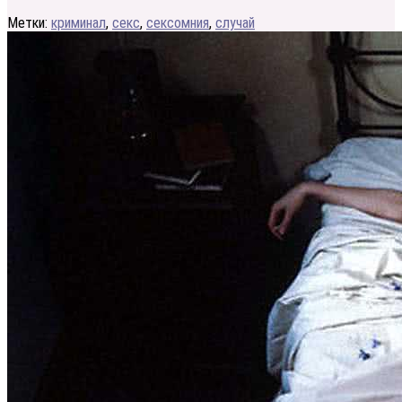
Метки:
криминал
,
секс
,
сексомния
,
случай