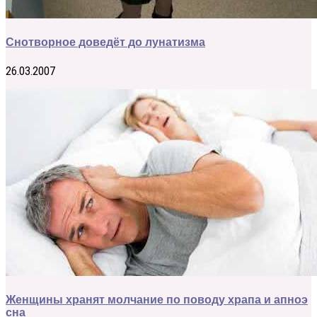
Снотворное доведёт до лунатизма
26.03.2007
Женщины хранят молчание по поводу храпа и апноэ
сна