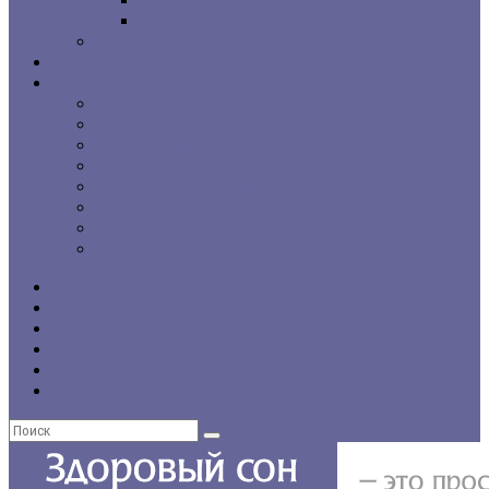
г. Санкт-Петербург
Региональные сомнологические центры
CPAP-терапия
Статьи и обзоры
Форумы, консультации
Общие темы
Бессонница
Выбор и использование CPAP
Вопросы CPAP-терапии
Нарушения сна у пожилых людей
Проблемы со сном у детей
Инсомния
Нарколепсия