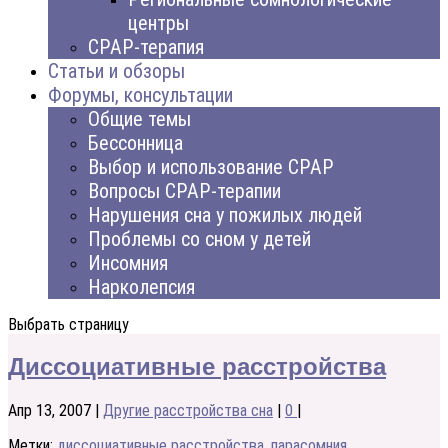
центры
CPAP-терапия
Статьи и обзоры
Форумы, консультации
Общие темы
Бессонница
Выбор и использование CPAP
Вопросы CPAP-терапии
Нарушения сна у пожилых людей
Проблемы со сном у детей
Инсомния
Нарколепсия
Выбрать страницу
Диссоциативные расстройства
Апр 13, 2007
|
Другие расстройства сна
|
0
|
Метки:
диссоциативные расстройства
,
парасомния