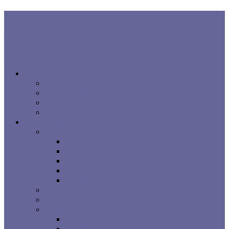
В ТРЕНДЕ:
Правила хорошего сна
Когнитивная поведенческая терапия...
Взаимосвязь процесса сна, расстройств сна и заболеваний...
Все про сон
Как на вас влияет сон
Исследования сна
Оцените ваш сон
Помощь вашему сну
Заболевания и лечение
Расстройства сна
Симптомы расстройств сна
Основные расстройства сна
Другие расстройства сна
Взаимосвязи процесса сна
Брошюры
Основные методы лечения
Видео о проблемах сна
Сомнологические центры
г. Москва