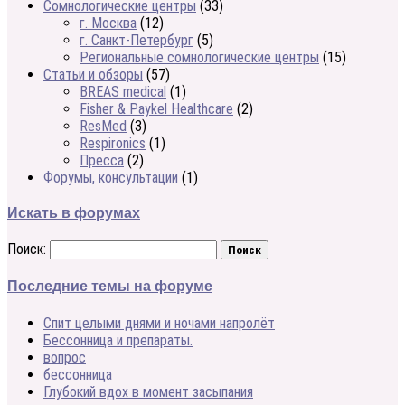
Сомнологические центры
(33)
г. Москва
(12)
г. Санкт-Петербург
(5)
Региональные сомнологические центры
(15)
Статьи и обзоры
(57)
BREAS medical
(1)
Fisher & Paykel Healthcare
(2)
ResMed
(3)
Respironics
(1)
Пресса
(2)
Форумы, консультации
(1)
Искать в форумах
Поиск:
Последние темы на форуме
Спит целыми днями и ночами напролёт
Бессонница и препараты.
вопрос
бессонница
Глубокий вдох в момент засыпания