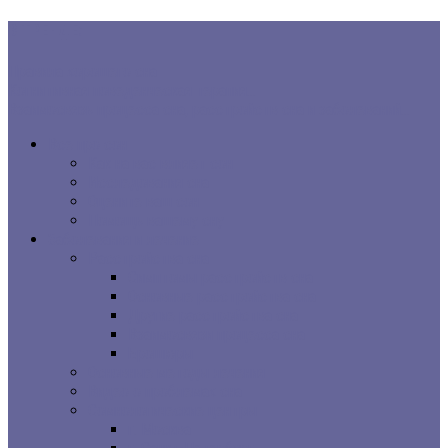
В ТРЕНДЕ:
Правила хорошего сна
Когнитивная поведенческая терапия...
Взаимосвязь процесса сна, расстройств сна и заболеваний...
Все про сон
Как на вас влияет сон
Исследования сна
Оцените ваш сон
Помощь вашему сну
Заболевания и лечение
Расстройства сна
Симптомы расстройств сна
Основные расстройства сна
Другие расстройства сна
Взаимосвязи процесса сна
Брошюры
Основные методы лечения
Видео о проблемах сна
Сомнологические центры
г. Москва