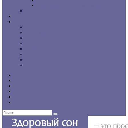
г. Санкт-Петербург
Региональные сомнологические центры
CPAP-терапия
Статьи и обзоры
Форумы, консультации
Общие темы
Бессонница
Выбор и использование CPAP
Вопросы CPAP-терапии
Нарушения сна у пожилых людей
Проблемы со сном у детей
Инсомния
Нарколепсия