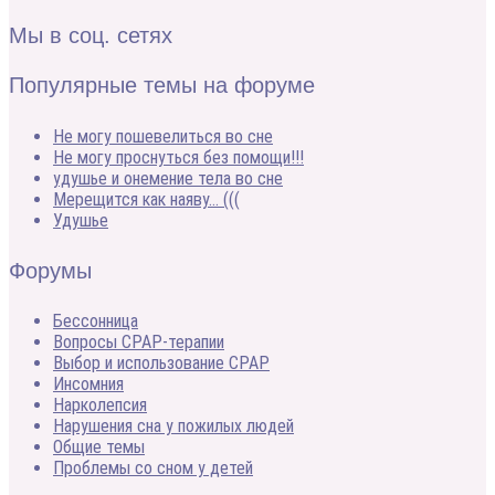
Мы в соц. сетях
Популярные темы на форуме
Не могу пошевелиться во сне
Не могу проснуться без помощи!!!
удушье и онемение тела во сне
Мерещится как наяву… (((
Удушье
Форумы
Бессонница
Вопросы CPAP-терапии
Выбор и использование CPAP
Инсомния
Нарколепсия
Нарушения сна у пожилых людей
Общие темы
Проблемы со сном у детей