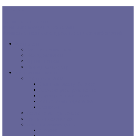
В ТРЕНДЕ:
Правила хорошего сна
Когнитивная поведенческая терапия...
Взаимосвязь процесса сна, расстройств сна и заболеваний...
Все про сон
Как на вас влияет сон
Исследования сна
Оцените ваш сон
Помощь вашему сну
Заболевания и лечение
Расстройства сна
Симптомы расстройств сна
Основные расстройства сна
Другие расстройства сна
Взаимосвязи процесса сна
Брошюры
Основные методы лечения
Видео о проблемах сна
Сомнологические центры
г. Москва