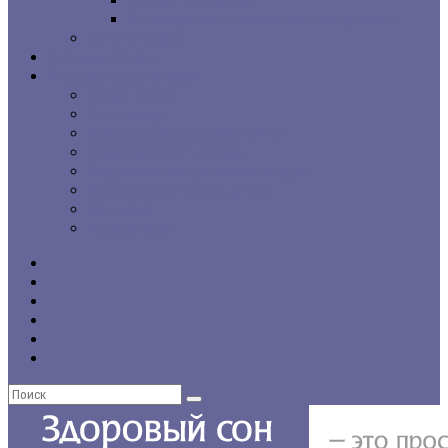
г. Санкт-Петербург
Региональные сомнологические центры
CPAP-терапия
Статьи и обзоры
Форумы, консультации
Общие темы
Бессонница
Выбор и использование CPAP
Вопросы CPAP-терапии
Нарушения сна у пожилых людей
Проблемы со сном у детей
Инсомния
Нарколепсия