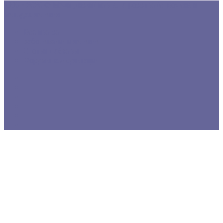
2005 - 2020 © Медицинский портал о расстройствах сна и
методах лечения
Все про сон
Заболевания и лечение
Статьи и обзоры
Форумы, консультации