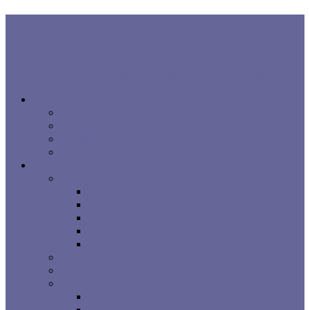
В ТРЕНДЕ:
Правила хорошего сна
Когнитивная поведенческая терапия...
Взаимосвязь процесса сна, расстройств сна и заболеваний...
Все про сон
Как на вас влияет сон
Исследования сна
Оцените ваш сон
Помощь вашему сну
Заболевания и лечение
Расстройства сна
Симптомы расстройств сна
Основные расстройства сна
Другие расстройства сна
Взаимосвязи процесса сна
Брошюры
Основные методы лечения
Видео о проблемах сна
Сомнологические центры
г. Москва