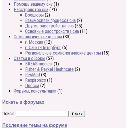
Помощь вашему сну
(1)
Расстройства сна
(71)
Брошюры
(2)
Взаимосвязи процесса сна
(2)
Другие расстройства сна
(55)
Основные расстройства сна
(11)
Сомнологические центры
(33)
г. Москва
(12)
г. Санкт-Петербург
(5)
Региональные сомнологические центры
(15)
Статьи и обзоры
(57)
BREAS medical
(1)
Fisher & Paykel Healthcare
(2)
ResMed
(3)
Respironics
(1)
Пресса
(2)
Форумы, консультации
(1)
Искать в форумах
Поиск:
Последние темы на форуме