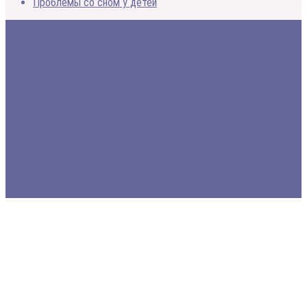
Проблемы со сном у детей
2005 - 2020 © Медицинский портал о расстройствах сна и
методах лечения
Все про сон
Заболевания и лечение
Статьи и обзоры
Форумы, консультации