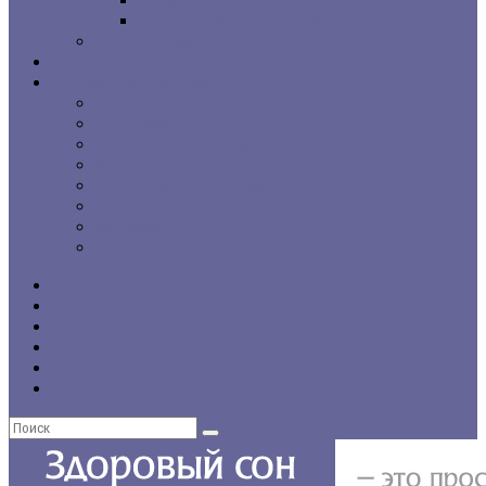
г. Санкт-Петербург
Региональные сомнологические центры
CPAP-терапия
Статьи и обзоры
Форумы, консультации
Общие темы
Бессонница
Выбор и использование CPAP
Вопросы CPAP-терапии
Нарушения сна у пожилых людей
Проблемы со сном у детей
Инсомния
Нарколепсия