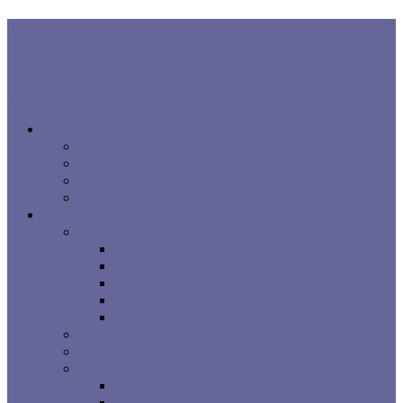
В ТРЕНДЕ:
Правила хорошего сна
Когнитивная поведенческая терапия...
Взаимосвязь процесса сна, расстройств сна и заболеваний...
Все про сон
Как на вас влияет сон
Исследования сна
Оцените ваш сон
Помощь вашему сну
Заболевания и лечение
Расстройства сна
Симптомы расстройств сна
Основные расстройства сна
Другие расстройства сна
Взаимосвязи процесса сна
Брошюры
Основные методы лечения
Видео о проблемах сна
Сомнологические центры
г. Москва