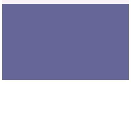
2005 - 2020 © Медицинский портал о расстройствах сна и
методах лечения
Все про сон
Заболевания и лечение
Статьи и обзоры
Форумы, консультации