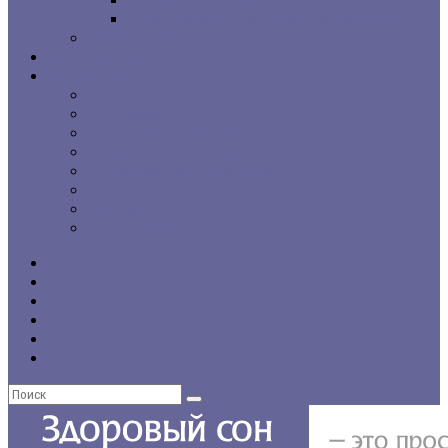
г. Санкт-Петербург
Региональные сомнологические центры
CPAP-терапия
Статьи и обзоры
Форумы, консультации
Общие темы
Бессонница
Выбор и использование CPAP
Вопросы CPAP-терапии
Нарушения сна у пожилых людей
Проблемы со сном у детей
Инсомния
Нарколепсия