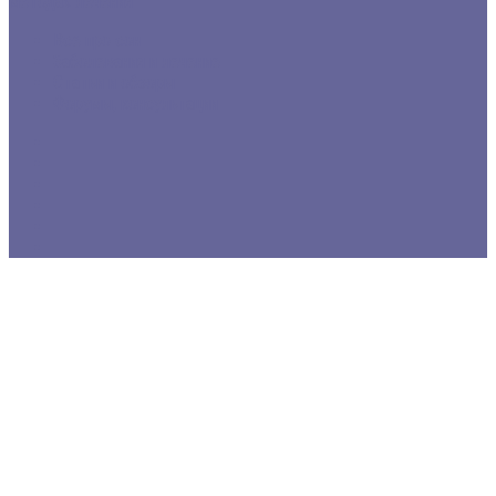
методах лечения
Все про сон
Заболевания и лечение
Статьи и обзоры
Форумы, консультации