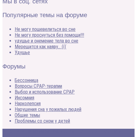
Мы в соц. сетях
Популярные темы на форуме
Не могу пошевелиться во сне
Не могу проснуться без помощи!!!
удушье и онемение тела во сне
Мерещится как наяву… (((
Удушье
Форумы
Бессонница
Вопросы CPAP-терапии
Выбор и использование CPAP
Инсомния
Нарколепсия
Нарушения сна у пожилых людей
Общие темы
Проблемы со сном у детей
2005 - 2020 © Медицинский портал о расстройствах сна и