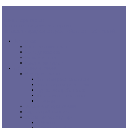
В ТРЕНДЕ:
Правила хорошего сна
Когнитивная поведенческая терапия...
Взаимосвязь процесса сна, расстройств сна и заболеваний...
Все про сон
Как на вас влияет сон
Исследования сна
Оцените ваш сон
Помощь вашему сну
Заболевания и лечение
Расстройства сна
Симптомы расстройств сна
Основные расстройства сна
Другие расстройства сна
Взаимосвязи процесса сна
Брошюры
Основные методы лечения
Видео о проблемах сна
Сомнологические центры
г. Москва