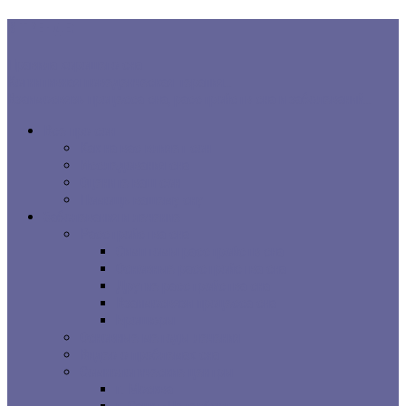
В ТРЕНДЕ:
Правила хорошего сна
Когнитивная поведенческая терапия...
Взаимосвязь процесса сна, расстройств сна и заболеваний...
Все про сон
Как на вас влияет сон
Исследования сна
Оцените ваш сон
Помощь вашему сну
Заболевания и лечение
Расстройства сна
Симптомы расстройств сна
Основные расстройства сна
Другие расстройства сна
Взаимосвязи процесса сна
Брошюры
Основные методы лечения
Видео о проблемах сна
Сомнологические центры
г. Москва