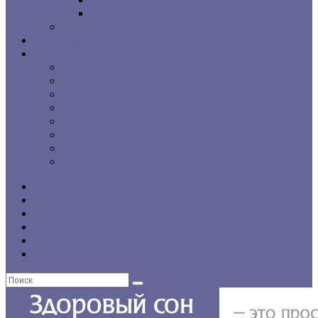
г. Санкт-Петербург
Региональные сомнологические центры
CPAP-терапия
Статьи и обзоры
Форумы, консультации
Общие темы
Бессонница
Выбор и использование CPAP
Вопросы CPAP-терапии
Нарушения сна у пожилых людей
Проблемы со сном у детей
Инсомния
Нарколепсия