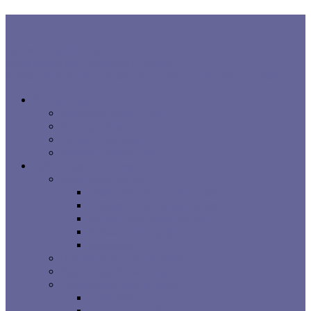
В ТРЕНДЕ:
Правила хорошего сна
Когнитивная поведенческая терапия...
Взаимосвязь процесса сна, расстройств сна и заболеваний...
Все про сон
Как на вас влияет сон
Исследования сна
Оцените ваш сон
Помощь вашему сну
Заболевания и лечение
Расстройства сна
Симптомы расстройств сна
Основные расстройства сна
Другие расстройства сна
Взаимосвязи процесса сна
Брошюры
Основные методы лечения
Видео о проблемах сна
Сомнологические центры
г. Москва