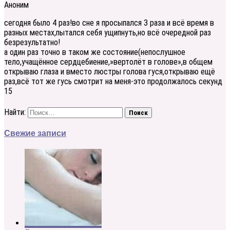
Аноним
сегодня было 4 раз!во сне я просыпался 3 раза и всё время в
разных местах,пытался себя ущипнуть,но всё очередной раз
безрезультатно!
а один раз точно в таком же состояние(непослушное
тело,учащённое сердцебиение,»вертолёт в голове»,в общем
открываю глаза и вместо люстры голова гуся,открываю ещё
раз,всё тот же гусь смотрит на меня-это продолжалось секунд
15
Найти:
Свежие записи