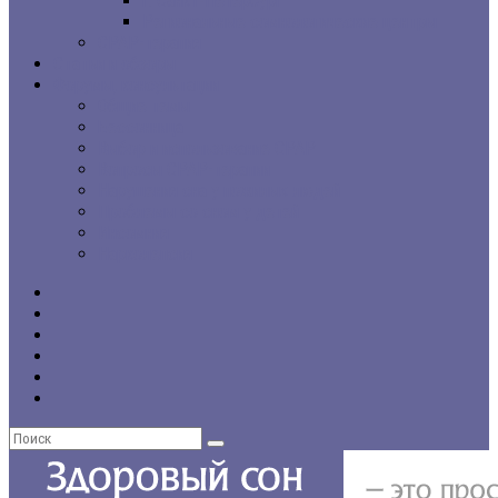
г. Санкт-Петербург
Региональные сомнологические центры
CPAP-терапия
Статьи и обзоры
Форумы, консультации
Общие темы
Бессонница
Выбор и использование CPAP
Вопросы CPAP-терапии
Нарушения сна у пожилых людей
Проблемы со сном у детей
Инсомния
Нарколепсия