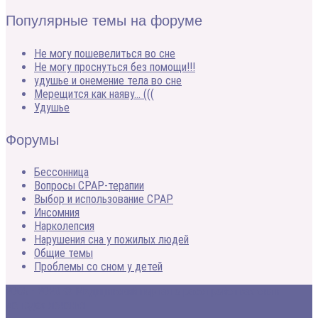
Популярные темы на форуме
Не могу пошевелиться во сне
Не могу проснуться без помощи!!!
удушье и онемение тела во сне
Мерещится как наяву… (((
Удушье
Форумы
Бессонница
Вопросы CPAP-терапии
Выбор и использование CPAP
Инсомния
Нарколепсия
Нарушения сна у пожилых людей
Общие темы
Проблемы со сном у детей
2005 - 2020 © Медицинский портал о расстройствах сна и
методах лечения