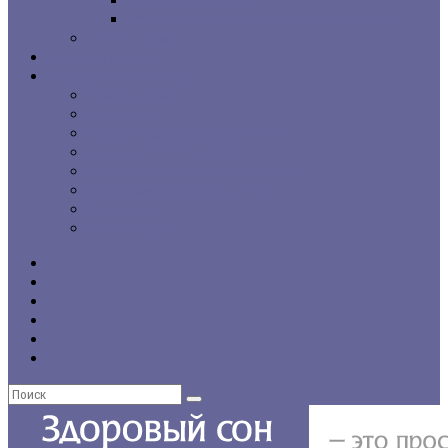
г. Санкт-Петербург
Региональные сомнологические центры
CPAP-терапия
Статьи и обзоры
Форумы, консультации
Общие темы
Бессонница
Выбор и использование CPAP
Вопросы CPAP-терапии
Нарушения сна у пожилых людей
Проблемы со сном у детей
Инсомния
Нарколепсия