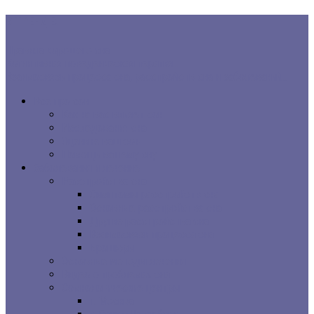
В ТРЕНДЕ:
Правила хорошего сна
Когнитивная поведенческая терапия...
Взаимосвязь процесса сна, расстройств сна и заболеваний...
Все про сон
Как на вас влияет сон
Исследования сна
Оцените ваш сон
Помощь вашему сну
Заболевания и лечение
Расстройства сна
Симптомы расстройств сна
Основные расстройства сна
Другие расстройства сна
Взаимосвязи процесса сна
Брошюры
Основные методы лечения
Видео о проблемах сна
Сомнологические центры
г. Москва