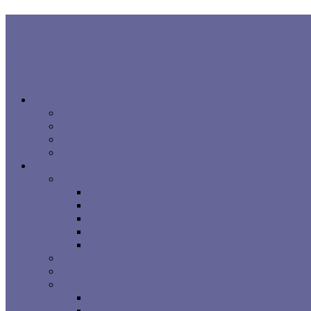
В ТРЕНДЕ:
Правила хорошего сна
Когнитивная поведенческая терапия...
Взаимосвязь процесса сна, расстройств сна и заболеваний...
Все про сон
Как на вас влияет сон
Исследования сна
Оцените ваш сон
Помощь вашему сну
Заболевания и лечение
Расстройства сна
Симптомы расстройств сна
Основные расстройства сна
Другие расстройства сна
Взаимосвязи процесса сна
Брошюры
Основные методы лечения
Видео о проблемах сна
Сомнологические центры
г. Москва