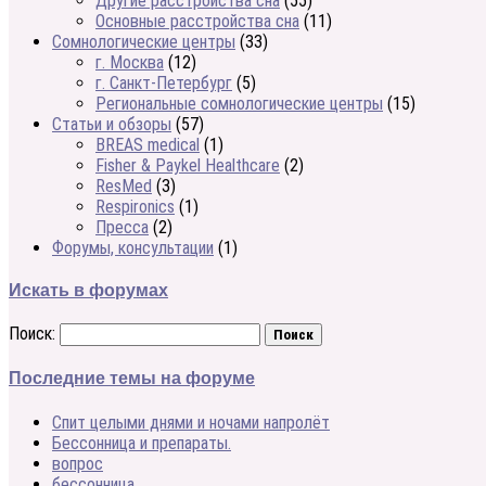
Другие расстройства сна
(55)
Основные расстройства сна
(11)
Сомнологические центры
(33)
г. Москва
(12)
г. Санкт-Петербург
(5)
Региональные сомнологические центры
(15)
Статьи и обзоры
(57)
BREAS medical
(1)
Fisher & Paykel Healthcare
(2)
ResMed
(3)
Respironics
(1)
Пресса
(2)
Форумы, консультации
(1)
Искать в форумах
Поиск:
Последние темы на форуме
Спит целыми днями и ночами напролёт
Бессонница и препараты.
вопрос
бессонница