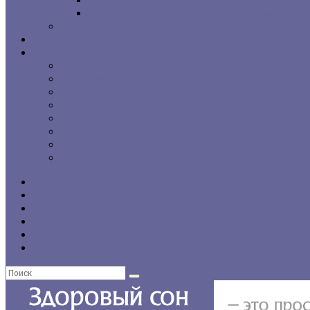
г. Санкт-Петербург
Региональные сомнологические центры
CPAP-терапия
Статьи и обзоры
Форумы, консультации
Общие темы
Бессонница
Выбор и использование CPAP
Вопросы CPAP-терапии
Нарушения сна у пожилых людей
Проблемы со сном у детей
Инсомния
Нарколепсия