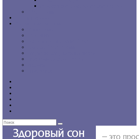
г. Санкт-Петербург
Региональные сомнологические центры
CPAP-терапия
Статьи и обзоры
Форумы, консультации
Общие темы
Бессонница
Выбор и использование CPAP
Вопросы CPAP-терапии
Нарушения сна у пожилых людей
Проблемы со сном у детей
Инсомния
Нарколепсия