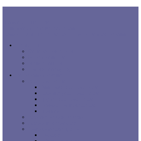
В ТРЕНДЕ:
Правила хорошего сна
Когнитивная поведенческая терапия...
Взаимосвязь процесса сна, расстройств сна и заболеваний...
Все про сон
Как на вас влияет сон
Исследования сна
Оцените ваш сон
Помощь вашему сну
Заболевания и лечение
Расстройства сна
Симптомы расстройств сна
Основные расстройства сна
Другие расстройства сна
Взаимосвязи процесса сна
Брошюры
Основные методы лечения
Видео о проблемах сна
Сомнологические центры
г. Москва