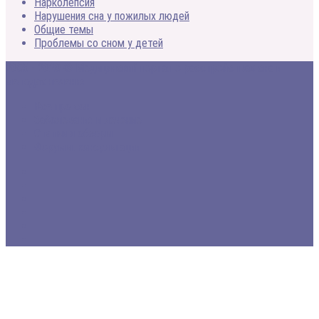
Нарколепсия
Нарушения сна у пожилых людей
Общие темы
Проблемы со сном у детей
2005 - 2020 © Медицинский портал о расстройствах сна и
методах лечения
Все про сон
Заболевания и лечение
Статьи и обзоры
Форумы, консультации