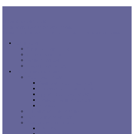
В ТРЕНДЕ:
Правила хорошего сна
Когнитивная поведенческая терапия...
Взаимосвязь процесса сна, расстройств сна и заболеваний...
Все про сон
Как на вас влияет сон
Исследования сна
Оцените ваш сон
Помощь вашему сну
Заболевания и лечение
Расстройства сна
Симптомы расстройств сна
Основные расстройства сна
Другие расстройства сна
Взаимосвязи процесса сна
Брошюры
Основные методы лечения
Видео о проблемах сна
Сомнологические центры
г. Москва