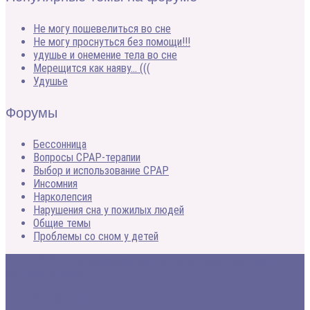
Не могу пошевелиться во сне
Не могу проснуться без помощи!!!
удушье и онемение тела во сне
Мерещится как наяву… (((
Удушье
Форумы
Бессонница
Вопросы CPAP-терапии
Выбор и использование CPAP
Инсомния
Нарколепсия
Нарушения сна у пожилых людей
Общие темы
Проблемы со сном у детей
2005 - 2020 © Медицинский портал о расстройствах сна и
методах лечения
Все про сон