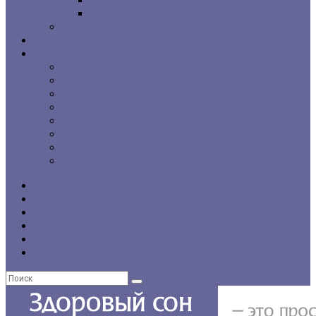
г. Санкт-Петербург
Региональные сомнологические центры
CPAP-терапия
Статьи и обзоры
Форумы, консультации
Общие темы
Бессонница
Выбор и использование CPAP
Вопросы CPAP-терапии
Нарушения сна у пожилых людей
Проблемы со сном у детей
Инсомния
Нарколепсия