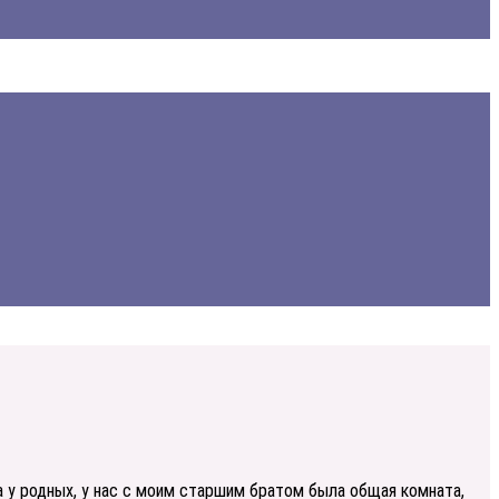
а у родных, у нас с моим старшим братом была общая комната,