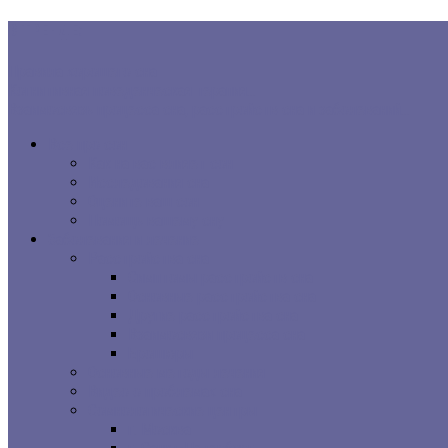
В ТРЕНДЕ:
Правила хорошего сна
Когнитивная поведенческая терапия...
Взаимосвязь процесса сна, расстройств сна и заболеваний...
Все про сон
Как на вас влияет сон
Исследования сна
Оцените ваш сон
Помощь вашему сну
Заболевания и лечение
Расстройства сна
Симптомы расстройств сна
Основные расстройства сна
Другие расстройства сна
Взаимосвязи процесса сна
Брошюры
Основные методы лечения
Видео о проблемах сна
Сомнологические центры
г. Москва