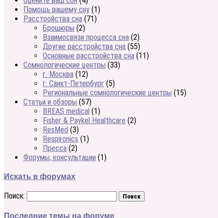
Оцените ваш сон
(4)
Помощь вашему сну
(1)
Расстройства сна
(71)
Брошюры
(2)
Взаимосвязи процесса сна
(2)
Другие расстройства сна
(55)
Основные расстройства сна
(11)
Сомнологические центры
(33)
г. Москва
(12)
г. Санкт-Петербург
(5)
Региональные сомнологические центры
(15)
Статьи и обзоры
(57)
BREAS medical
(1)
Fisher & Paykel Healthcare
(2)
ResMed
(3)
Respironics
(1)
Пресса
(2)
Форумы, консультации
(1)
Искать в форумах
Поиск:
Последние темы на форуме