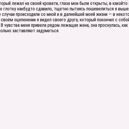
оторый лежал на своей кровати, глаза мои были открыты, в какой
ю глотку какбудто сдавило, тщетно пытаясь пошевелиться я вышел 
ие случаи происходили со мной и в далнейшей моей жизни — в неко
в своём оцепенении я видел своего друга, который покончил с собой
В чувства меня привела рядом лежащая жена, она проснулась, как по
евольно заставляют задуматься.