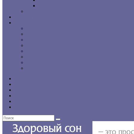
г. Санкт-Петербург
Региональные сомнологические центры
CPAP-терапия
Статьи и обзоры
Форумы, консультации
Общие темы
Бессонница
Выбор и использование CPAP
Вопросы CPAP-терапии
Нарушения сна у пожилых людей
Проблемы со сном у детей
Инсомния
Нарколепсия