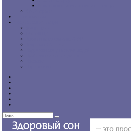
г. Санкт-Петербург
Региональные сомнологические центры
CPAP-терапия
Статьи и обзоры
Форумы, консультации
Общие темы
Бессонница
Выбор и использование CPAP
Вопросы CPAP-терапии
Нарушения сна у пожилых людей
Проблемы со сном у детей
Инсомния
Нарколепсия