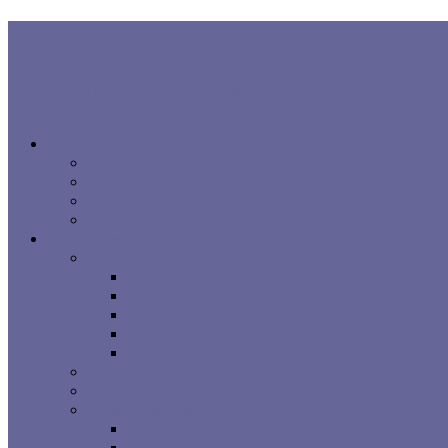
В ТРЕНДЕ:
Правила хорошего сна
Когнитивная поведенческая терапия...
Взаимосвязь процесса сна, расстройств сна и заболеваний...
Все про сон
Как на вас влияет сон
Исследования сна
Оцените ваш сон
Помощь вашему сну
Заболевания и лечение
Расстройства сна
Симптомы расстройств сна
Основные расстройства сна
Другие расстройства сна
Взаимосвязи процесса сна
Брошюры
Основные методы лечения
Видео о проблемах сна
Сомнологические центры
г. Москва