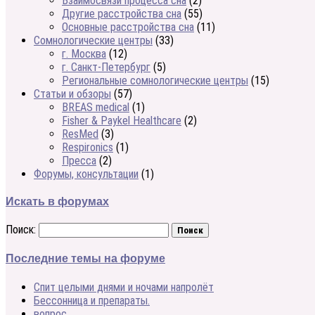
Взаимосвязи процесса сна
(2)
Другие расстройства сна
(55)
Основные расстройства сна
(11)
Сомнологические центры
(33)
г. Москва
(12)
г. Санкт-Петербург
(5)
Региональные сомнологические центры
(15)
Статьи и обзоры
(57)
BREAS medical
(1)
Fisher & Paykel Healthcare
(2)
ResMed
(3)
Respironics
(1)
Пресса
(2)
Форумы, консультации
(1)
Искать в форумах
Поиск:
Последние темы на форуме
Спит целыми днями и ночами напролёт
Бессонница и препараты.
вопрос