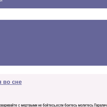
я во сне
говаривайте с мертвыми не бойтесь,если боитесь молитесь.Паралич