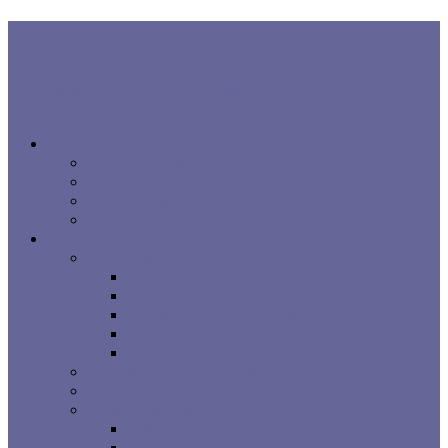
В ТРЕНДЕ:
Правила хорошего сна
Когнитивная поведенческая терапия...
Взаимосвязь процесса сна, расстройств сна и заболеваний...
Все про сон
Как на вас влияет сон
Исследования сна
Оцените ваш сон
Помощь вашему сну
Заболевания и лечение
Расстройства сна
Симптомы расстройств сна
Основные расстройства сна
Другие расстройства сна
Взаимосвязи процесса сна
Брошюры
Основные методы лечения
Видео о проблемах сна
Сомнологические центры
г. Москва