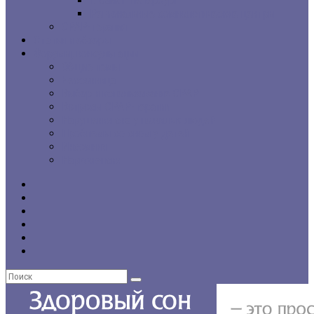
г. Санкт-Петербург
Региональные сомнологические центры
CPAP-терапия
Статьи и обзоры
Форумы, консультации
Общие темы
Бессонница
Выбор и использование CPAP
Вопросы CPAP-терапии
Нарушения сна у пожилых людей
Проблемы со сном у детей
Инсомния
Нарколепсия