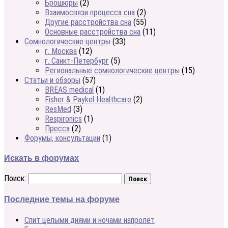
Брошюры
(2)
Взаимосвязи процесса сна
(2)
Другие расстройства сна
(55)
Основные расстройства сна
(11)
Сомнологические центры
(33)
г. Москва
(12)
г. Санкт-Петербург
(5)
Региональные сомнологические центры
(15)
Статьи и обзоры
(57)
BREAS medical
(1)
Fisher & Paykel Healthcare
(2)
ResMed
(3)
Respironics
(1)
Пресса
(2)
Форумы, консультации
(1)
Искать в форумах
Поиск:
Последние темы на форуме
Спит целыми днями и ночами напролёт