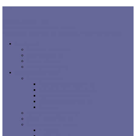
В ТРЕНДЕ:
Правила хорошего сна
Когнитивная поведенческая терапия...
Взаимосвязь процесса сна, расстройств сна и заболеваний...
Все про сон
Как на вас влияет сон
Исследования сна
Оцените ваш сон
Помощь вашему сну
Заболевания и лечение
Расстройства сна
Симптомы расстройств сна
Основные расстройства сна
Другие расстройства сна
Взаимосвязи процесса сна
Брошюры
Основные методы лечения
Видео о проблемах сна
Сомнологические центры
г. Москва