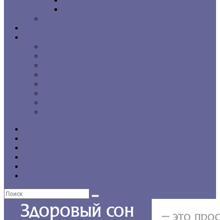
г. Санкт-Петербург
Региональные сомнологические центры
CPAP-терапия
Статьи и обзоры
Форумы, консультации
Общие темы
Бессонница
Выбор и использование CPAP
Вопросы CPAP-терапии
Нарушения сна у пожилых людей
Проблемы со сном у детей
Инсомния
Нарколепсия