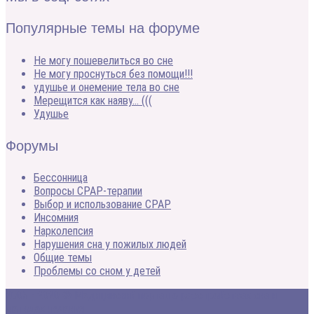
Популярные темы на форуме
Не могу пошевелиться во сне
Не могу проснуться без помощи!!!
удушье и онемение тела во сне
Мерещится как наяву… (((
Удушье
Форумы
Бессонница
Вопросы CPAP-терапии
Выбор и использование CPAP
Инсомния
Нарколепсия
Нарушения сна у пожилых людей
Общие темы
Проблемы со сном у детей
2005 - 2020 © Медицинский портал о расстройствах сна и
методах лечения