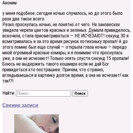
Аноним
у меня подобное..сегодня ночью случилось, но до этого было
раза два такое всего.
Резко проснулась ночью, не понятно от чего. На зановесках
увидела черепа цветов красных и зеленых. Думала привиделось,
вскочила, стала присматриваться — НЕ ИСЧЕЗАЮТ! секунд 30 я
всматривалась и за это время рисунок потихоньку пропал! А до
этого помню был еще случай — открыла глаза ночью — передо
мной огромный красные комары, и я понимаю что проснулась
уже, а они не исчезают! Только опять спустя секунд 15 пропали!
Боюсь не выдержить такого кошмара если не дай Бог
привидеться кто пострашнее. Причем, что странно,
вглядываешься в картинку долгое время, а она не исчезает! как
так!?!
Найти:
Свежие записи