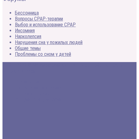
Бессонница
Вопросы CPAP-терапии
Выбор и использование CPAP
Инсомния
Нарколепсия
Нарушения сна у пожилых людей
Общие темы
Проблемы со сном у детей
2005 - 2020 © Медицинский портал о расстройствах сна и
методах лечения
Все про сон
Заболевания и лечение
Статьи и обзоры
Форумы, консультации