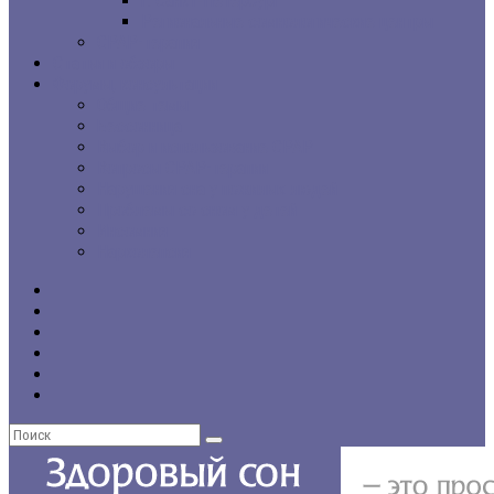
г. Санкт-Петербург
Региональные сомнологические центры
CPAP-терапия
Статьи и обзоры
Форумы, консультации
Общие темы
Бессонница
Выбор и использование CPAP
Вопросы CPAP-терапии
Нарушения сна у пожилых людей
Проблемы со сном у детей
Инсомния
Нарколепсия