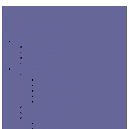
В ТРЕНДЕ:
Правила хорошего сна
Когнитивная поведенческая терапия...
Взаимосвязь процесса сна, расстройств сна и заболеваний...
Все про сон
Как на вас влияет сон
Исследования сна
Оцените ваш сон
Помощь вашему сну
Заболевания и лечение
Расстройства сна
Симптомы расстройств сна
Основные расстройства сна
Другие расстройства сна
Взаимосвязи процесса сна
Брошюры
Основные методы лечения
Видео о проблемах сна
Сомнологические центры
г. Москва