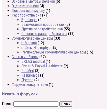
Основные методы лечения
(6)
Оцените ваш сон
(4)
Помощь вашему сну
(1)
Расстройства сна
(71)
Брошюры
(2)
Взаимосвязи процесса сна
(2)
Другие расстройства сна
(55)
Основные расстройства сна
(11)
Сомнологические центры
(33)
г. Москва
(12)
г. Санкт-Петербург
(5)
Региональные сомнологические центры
(15)
Статьи и обзоры
(57)
BREAS medical
(1)
Fisher & Paykel Healthcare
(2)
ResMed
(3)
Respironics
(1)
Пресса
(2)
Форумы, консультации
(1)
Искать в форумах
Поиск: