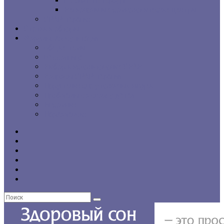
г. Санкт-Петербург
Региональные сомнологические центры
CPAP-терапия
Статьи и обзоры
Форумы, консультации
Общие темы
Бессонница
Выбор и использование CPAP
Вопросы CPAP-терапии
Нарушения сна у пожилых людей
Проблемы со сном у детей
Инсомния
Нарколепсия