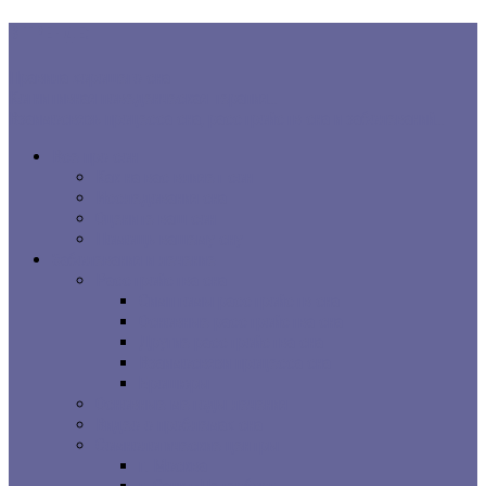
В ТРЕНДЕ:
Правила хорошего сна
Когнитивная поведенческая терапия...
Взаимосвязь процесса сна, расстройств сна и заболеваний...
Все про сон
Как на вас влияет сон
Исследования сна
Оцените ваш сон
Помощь вашему сну
Заболевания и лечение
Расстройства сна
Симптомы расстройств сна
Основные расстройства сна
Другие расстройства сна
Взаимосвязи процесса сна
Брошюры
Основные методы лечения
Видео о проблемах сна
Сомнологические центры
г. Москва