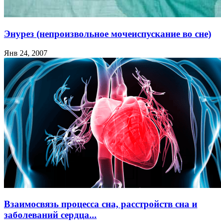
Энурез (непроизвольное мочеиспускание во сне)
Янв 24, 2007
Взаимосвязь процесса сна, расстройств сна и
заболеваний сердца...