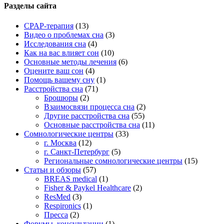
Разделы сайта
CPAP-терапия
(13)
Видео о проблемах сна
(3)
Исследования сна
(4)
Как на вас влияет сон
(10)
Основные методы лечения
(6)
Оцените ваш сон
(4)
Помощь вашему сну
(1)
Расстройства сна
(71)
Брошюры
(2)
Взаимосвязи процесса сна
(2)
Другие расстройства сна
(55)
Основные расстройства сна
(11)
Сомнологические центры
(33)
г. Москва
(12)
г. Санкт-Петербург
(5)
Региональные сомнологические центры
(15)
Статьи и обзоры
(57)
BREAS medical
(1)
Fisher & Paykel Healthcare
(2)
ResMed
(3)
Respironics
(1)
Пресса
(2)
Форумы, консультации
(1)