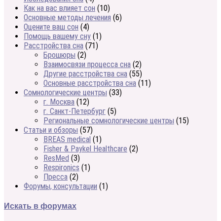
Как на вас влияет сон
(10)
Основные методы лечения
(6)
Оцените ваш сон
(4)
Помощь вашему сну
(1)
Расстройства сна
(71)
Брошюры
(2)
Взаимосвязи процесса сна
(2)
Другие расстройства сна
(55)
Основные расстройства сна
(11)
Сомнологические центры
(33)
г. Москва
(12)
г. Санкт-Петербург
(5)
Региональные сомнологические центры
(15)
Статьи и обзоры
(57)
BREAS medical
(1)
Fisher & Paykel Healthcare
(2)
ResMed
(3)
Respironics
(1)
Пресса
(2)
Форумы, консультации
(1)
Искать в форумах