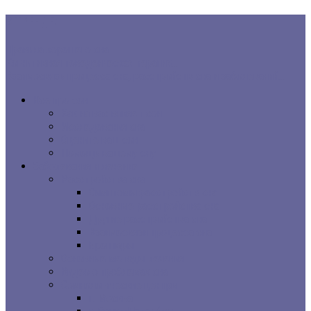
В ТРЕНДЕ:
Правила хорошего сна
Когнитивная поведенческая терапия...
Взаимосвязь процесса сна, расстройств сна и заболеваний...
Все про сон
Как на вас влияет сон
Исследования сна
Оцените ваш сон
Помощь вашему сну
Заболевания и лечение
Расстройства сна
Симптомы расстройств сна
Основные расстройства сна
Другие расстройства сна
Взаимосвязи процесса сна
Брошюры
Основные методы лечения
Видео о проблемах сна
Сомнологические центры
г. Москва