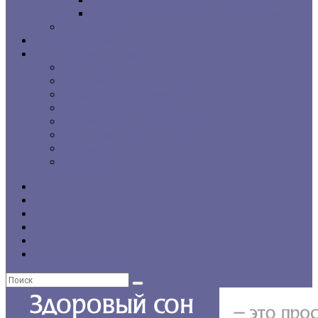
г. Санкт-Петербург
Региональные сомнологические центры
CPAP-терапия
Статьи и обзоры
Форумы, консультации
Общие темы
Бессонница
Выбор и использование CPAP
Вопросы CPAP-терапии
Нарушения сна у пожилых людей
Проблемы со сном у детей
Инсомния
Нарколепсия