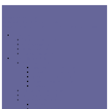
В ТРЕНДЕ:
Правила хорошего сна
Когнитивная поведенческая терапия...
Взаимосвязь процесса сна, расстройств сна и заболеваний...
Все про сон
Как на вас влияет сон
Исследования сна
Оцените ваш сон
Помощь вашему сну
Заболевания и лечение
Расстройства сна
Симптомы расстройств сна
Основные расстройства сна
Другие расстройства сна
Взаимосвязи процесса сна
Брошюры
Основные методы лечения
Видео о проблемах сна
Сомнологические центры
г. Москва