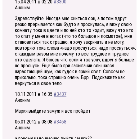
15.04.2011 в 02:20
#3300
Аноним
Здравствуйте. Иногда мне сниться сон, а потом вдруг
резко прерывается как будто я проснулась, я вижу свою
комнату тока в цвете и по ней кто то ходит, вижу что кто
то спит у меня в ногах (что то большое и лохматое), мне
становиться так страшно, я хочу закричать и не могу,
повторяю тока слова «надо проснуться, надо проснуться»,
с каждым разом мне почему то все труднее и труднее
это сделать. Я боюсь что если я так усну, вдруг я больше
не проснусь. Еще было при засыпании слышался
нарастающий шум, как гудок и яркий свет. Совсем не
прикольно, тока страшно очень. Брр.. Подскажите как
вернуться в свое тело.
18.11.2011 в 16:35
#3437
Аноним
Мария,выйдите замуж и все пройдет
06.01.2012 в 08:08
#3468
Аноним
а почему надо именно выйти замуж??