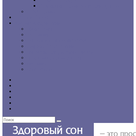
г. Санкт-Петербург
Региональные сомнологические центры
CPAP-терапия
Статьи и обзоры
Форумы, консультации
Общие темы
Бессонница
Выбор и использование CPAP
Вопросы CPAP-терапии
Нарушения сна у пожилых людей
Проблемы со сном у детей
Инсомния
Нарколепсия