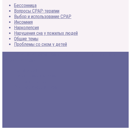
Бессонница
Вопросы CPAP-терапии
Выбор и использование CPAP
Инсомния
Нарколепсия
Нарушения сна у пожилых людей
Общие темы
Проблемы со сном у детей
2005 - 2020 © Медицинский портал о расстройствах сна и
методах лечения
Все про сон
Заболевания и лечение
Статьи и обзоры
Форумы, консультации