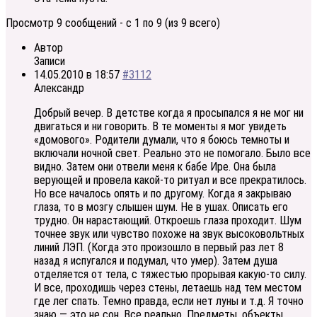
Просмотр 9 сообщений - с 1 по 9 (из 9 всего)
Автор
Записи
14.05.2010 в 18:57
#3112
Александр
Добрый вечер. В детстве когда я просыпался я не мог ни
двигаться и ни говорить. В те моменты я мог увидеть
«домового». Родители думали, что я боюсь темноты и
включали ночной свет. Реально это не помогало. Было все
видно. Затем они отвели меня к бабе Ире. Она была
верующей и провела какой-то ритуал и все прекратилось.
Но все началось опять и по другому. Когда я закрываю
глаза, то в мозгу слышен шум. Не в ушах. Описать его
трудно. Он нарастающий. Откроешь глаза проходит. Шум
точнее звук или чувство похоже на звук высоковольтных
линий ЛЭП. (Когда это произошло в первый раз лет 8
назад я испугался и подумал, что умер). Затем душа
отделяется от тела, c тяжестью прорывая какую-то силу.
И все, проходишь через стены, летаешь над тем местом
где лег спать. Темно правда, если нет луны и т.д. Я точно
знаю — это не сон. Все реально. Предметы, объекты…