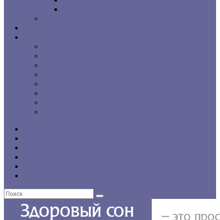
г. Санкт-Петербург
Региональные сомнологические центры
CPAP-терапия
Статьи и обзоры
Форумы, консультации
Общие темы
Бессонница
Выбор и использование CPAP
Вопросы CPAP-терапии
Нарушения сна у пожилых людей
Проблемы со сном у детей
Инсомния
Нарколепсия