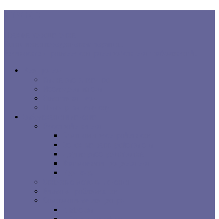
В ТРЕНДЕ:
Правила хорошего сна
Когнитивная поведенческая терапия...
Взаимосвязь процесса сна, расстройств сна и заболеваний...
Все про сон
Как на вас влияет сон
Исследования сна
Оцените ваш сон
Помощь вашему сну
Заболевания и лечение
Расстройства сна
Симптомы расстройств сна
Основные расстройства сна
Другие расстройства сна
Взаимосвязи процесса сна
Брошюры
Основные методы лечения
Видео о проблемах сна
Сомнологические центры
г. Москва