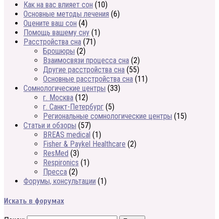
Как на вас влияет сон
(10)
Основные методы лечения
(6)
Оцените ваш сон
(4)
Помощь вашему сну
(1)
Расстройства сна
(71)
Брошюры
(2)
Взаимосвязи процесса сна
(2)
Другие расстройства сна
(55)
Основные расстройства сна
(11)
Сомнологические центры
(33)
г. Москва
(12)
г. Санкт-Петербург
(5)
Региональные сомнологические центры
(15)
Статьи и обзоры
(57)
BREAS medical
(1)
Fisher & Paykel Healthcare
(2)
ResMed
(3)
Respironics
(1)
Пресса
(2)
Форумы, консультации
(1)
Искать в форумах