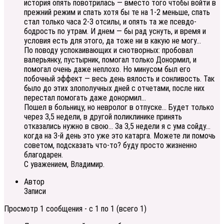
история опять повотрилась — вместо того чтобы войти в
прежний режим и спать хотя бы те на 1-2 меньше, спать
стал только часа 2-3 отсилы, и опять та же псевдо-
бодрость по утрам. И днем — бы рад уснуть, и время и
условия есть для этого, да тоже ни в какую не могу…
По поводу успокаивающих и снотворных: пробовал
валерьянку, пустырник, помогал только Донормил, и
помогал очень даже неплохо. Но минусом был его
побочный эффект — весь день вялость и сонливость. Так
было до этих злополучных дней с отчетами, после них
перестал помогать даже донормил…
Пошел в больницу, но невролог в отпуске… Будет только
через 3,5 недели, в другой поликлинике принять
отказались нужно в свою… За 3,5 недели я с ума сойду…
когда на 3-й день это уже это катарга. Можете ли помочь
советом, подсказать что-то? буду просто жизненно
благодарен.
С уважением, Владимир.
Автор
Записи
Просмотр 1 сообщения - с 1 по 1 (всего 1)