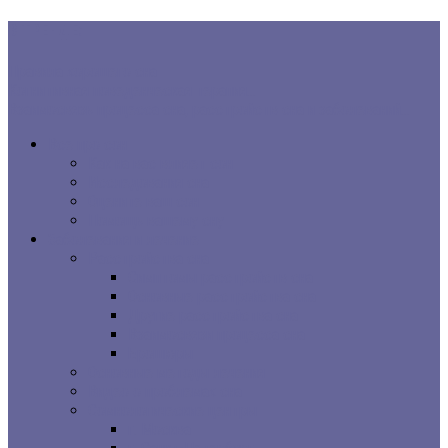
В ТРЕНДЕ:
Правила хорошего сна
Когнитивная поведенческая терапия...
Взаимосвязь процесса сна, расстройств сна и заболеваний...
Все про сон
Как на вас влияет сон
Исследования сна
Оцените ваш сон
Помощь вашему сну
Заболевания и лечение
Расстройства сна
Симптомы расстройств сна
Основные расстройства сна
Другие расстройства сна
Взаимосвязи процесса сна
Брошюры
Основные методы лечения
Видео о проблемах сна
Сомнологические центры
г. Москва