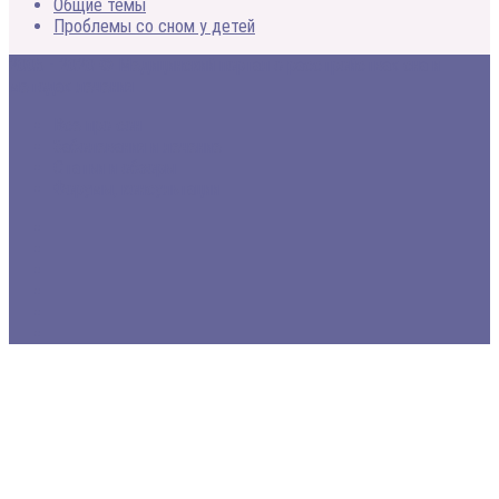
Общие темы
Проблемы со сном у детей
2005 - 2020 © Медицинский портал о расстройствах сна и
методах лечения
Все про сон
Заболевания и лечение
Статьи и обзоры
Форумы, консультации