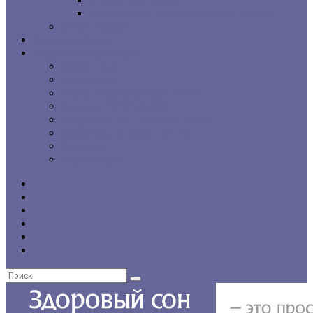
г. Санкт-Петербург
Региональные сомнологические центры
CPAP-терапия
Статьи и обзоры
Форумы, консультации
Общие темы
Бессонница
Выбор и использование CPAP
Вопросы CPAP-терапии
Нарушения сна у пожилых людей
Проблемы со сном у детей
Инсомния
Нарколепсия