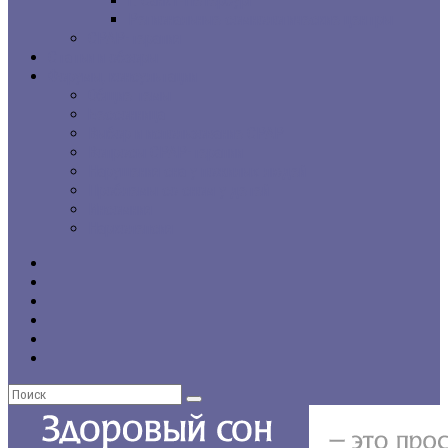
г. Санкт-Петербург
Региональные сомнологические центры
CPAP-терапия
Статьи и обзоры
Форумы, консультации
Общие темы
Бессонница
Выбор и использование CPAP
Вопросы CPAP-терапии
Нарушения сна у пожилых людей
Проблемы со сном у детей
Инсомния
Нарколепсия