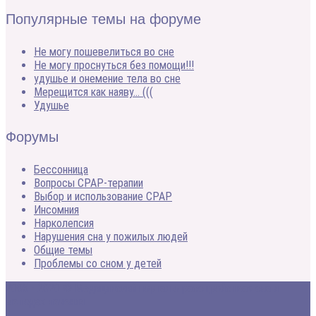
Популярные темы на форуме
Не могу пошевелиться во сне
Не могу проснуться без помощи!!!
удушье и онемение тела во сне
Мерещится как наяву… (((
Удушье
Форумы
Бессонница
Вопросы CPAP-терапии
Выбор и использование CPAP
Инсомния
Нарколепсия
Нарушения сна у пожилых людей
Общие темы
Проблемы со сном у детей
2005 - 2020 © Медицинский портал о расстройствах сна и
методах лечения