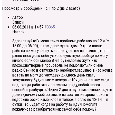
Просмотр 2 сообщений - с 1 по 2 (из 2 всего)
Автор
Записи
06.08.2011 в 14:57
#3365
Натали
Здравствуйте!У меня такая проблема,работаю по 12 ч.(с
18.00 до 06.00),потом двое суток дома.Утром после
работы не могу заснуть,а если удаётся на немного,то всё
равно весь день себя ужасно чувствую,вообще не могу
ничего если сон менее 8 ч.в сутки,прямо жуть как
плохо.Снотворные пробовола, не помогают,или очень
редко.Сейчас в отпуске,так наоборот,засыпаю в час ночи,а
встать не могу до часу,двух дня,весь день спать
хочу,завожу будильник с вечера на10ч.,но не слышу его,а
ведь когда работаю и со смены приду,любой шорох
способен разбудить.Через 2 дня отпуск заканчивается,что
делать,почему мой организм из состояния хронического
недосыпа резко изменился и теперь я сплю по 12-14 ч. в
сутки,что будет когда на работу выйду?Помогите
пожалуйста разобраться,как самой себе помочь?