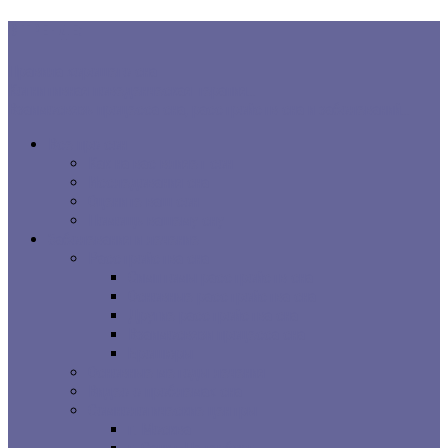
В ТРЕНДЕ:
Правила хорошего сна
Когнитивная поведенческая терапия...
Взаимосвязь процесса сна, расстройств сна и заболеваний...
Все про сон
Как на вас влияет сон
Исследования сна
Оцените ваш сон
Помощь вашему сну
Заболевания и лечение
Расстройства сна
Симптомы расстройств сна
Основные расстройства сна
Другие расстройства сна
Взаимосвязи процесса сна
Брошюры
Основные методы лечения
Видео о проблемах сна
Сомнологические центры
г. Москва