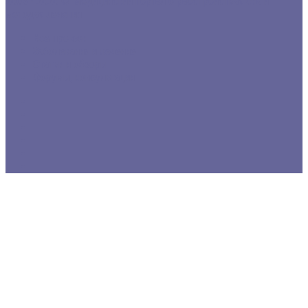
2005 - 2020 © Медицинский портал о расстройствах сна и
методах лечения
Все про сон
Заболевания и лечение
Статьи и обзоры
Форумы, консультации