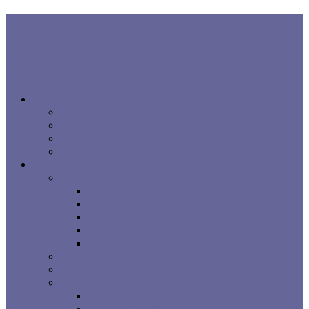
В ТРЕНДЕ:
Правила хорошего сна
Когнитивная поведенческая терапия...
Взаимосвязь процесса сна, расстройств сна и заболеваний...
Все про сон
Как на вас влияет сон
Исследования сна
Оцените ваш сон
Помощь вашему сну
Заболевания и лечение
Расстройства сна
Симптомы расстройств сна
Основные расстройства сна
Другие расстройства сна
Взаимосвязи процесса сна
Брошюры
Основные методы лечения
Видео о проблемах сна
Сомнологические центры
г. Москва