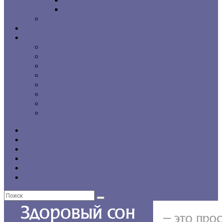
г. Санкт-Петербург
Региональные сомнологические центры
CPAP-терапия
Статьи и обзоры
Форумы, консультации
Общие темы
Бессонница
Выбор и использование CPAP
Вопросы CPAP-терапии
Нарушения сна у пожилых людей
Проблемы со сном у детей
Инсомния
Нарколепсия