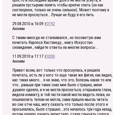
просто в последнее время долго не могла уснуть, и
решила пустырник попить чтобы крепче спать (он как
снотворное, только не очень сильное). Может поэтому и
не могла проснуться… Лучше не буду я его пить.
29.08.2010 в 16:09
#3192
Аноним
С таким никогда не сталкивался , но посоветую вам
почитать Карлоса Кастанеду , книгу Искусство
сновидения , найдете ответы на многие вопросы …
11.09.2010 в 11:17
#3200
Аноним
Привет всем, вот только что проснулась, и решила
почитать, есть ли у кого то еще такая же фигня, как видно,
нас таких много…. я не знаю, что это, болезнь какая то или
что….раньше при таких снах мне было страшно, меня
душило одеяло, и я не могла проснуться, открывала глаза,
видела комнату, в той части какой могла видеть лежа, но
пошевелить телом не могла, сама пришла мысль читать
во сне отче наш, могу сказать что только после этого и
просыпалась, было страшно….это началось три года назад,
потом одеяло душить перестало, стала слышать голоса,