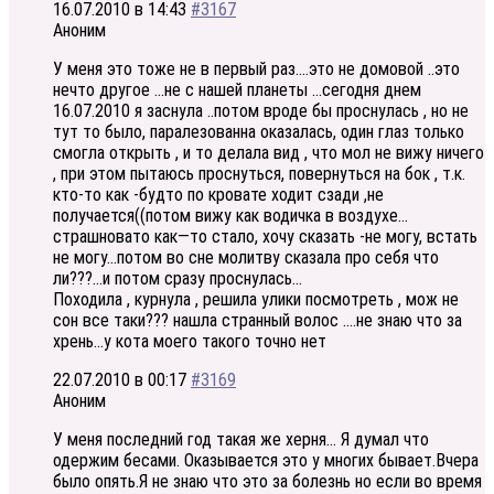
16.07.2010 в 14:43
#3167
Аноним
У меня это тоже не в первый раз….это не домовой ..это
нечто другое …не с нашей планеты …сегодня днем
16.07.2010 я заснула ..потом вроде бы проснулась , но не
тут то было, паралезованна оказалась, один глаз только
смогла открыть , и то делала вид , что мол не вижу ничего
, при этом пытаюсь проснуться, повернуться на бок , т.к.
кто-то как -будто по кровате ходит сзади ,не
получается((потом вижу как водичка в воздухе…
страшновато как—то стало, хочу сказать -не могу, встать
не могу…потом во сне молитву сказала про себя что
ли???…и потом сразу проснулась…
Походила , курнула , решила улики посмотреть , мож не
сон все таки??? нашла странный волос ….не знаю что за
хрень…у кота моего такого точно нет
22.07.2010 в 00:17
#3169
Аноним
У меня последний год такая же херня… Я думал что
одержим бесами. Оказывается это у многих бывает.Вчера
было опять.Я не знаю что это за болезнь но если во время