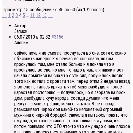
Просмотр 15 сообщений - с 46 по 60 (из 191 всего)
←
1
2
3
4
5
…
11
12
13
→
Автор
Записи
06.07.2010 в 02:32
#3156
Аноним
сейчас ночь я не смогла проснуться во сне, хотя сложно
объяснить наверное: я сейчас во сне спала, потом
проснулась там, мне стало больно и я поняла что я
проснулась во сне, но мне то надо в явь, а я никак и вот
начала ломиться из сна что есть сил, получилось после
того как встала с кровати там, перед этим 2 недели назад
я во сне пыталась кричать чтоб меня разбудили, голос
нарастал постепенно — получилось, но я заорала на весь
дом, разбудила кучу народа, соседи думали что меня
режут… а мне страшно, меня опять как 8 лет назад
разыскивает через сон какой-то непонятный огромный
мужчина с черной бородой, сначала я пытаюсь понять что
ему надо, похож на какого то охотника за душами, и я
потом понимаю что ЭТО что-то что ему надо очень плохое
и пытаюсь проснуться, понимаю, что я во сне и не могу,