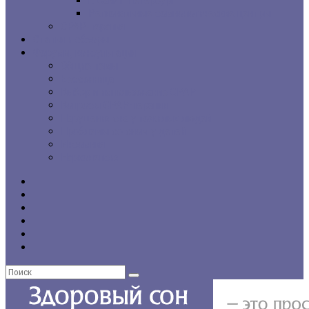
г. Санкт-Петербург
Региональные сомнологические центры
CPAP-терапия
Статьи и обзоры
Форумы, консультации
Общие темы
Бессонница
Выбор и использование CPAP
Вопросы CPAP-терапии
Нарушения сна у пожилых людей
Проблемы со сном у детей
Инсомния
Нарколепсия