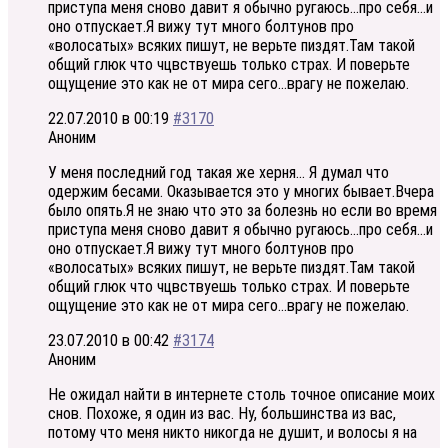
приступа меня сново давит я обычно ругаюсь…про себя…и
оно отпускает.Я вижу тут много болтунов про
«волосатых» всяких пишут, не верьте пиздят.Там такой
общий глюк что чцвствуешь только страх. И поверьте
ощущение это как не от мира сего…врагу не пожелаю.
22.07.2010 в 00:19
#3170
Аноним
У меня последний год такая же херня… Я думал что
одержим бесами. Оказывается это у многих бывает.Вчера
было опять.Я не знаю что это за болезнь но если во время
приступа меня сново давит я обычно ругаюсь…про себя…и
оно отпускает.Я вижу тут много болтунов про
«волосатых» всяких пишут, не верьте пиздят.Там такой
общий глюк что чцвствуешь только страх. И поверьте
ощущение это как не от мира сего…врагу не пожелаю.
23.07.2010 в 00:42
#3174
Аноним
Не ожидал найти в интернете столь точное описание моих
снов. Похоже, я один из вас. Ну, большинства из вас,
потому что меня никто никогда не душит, и волосы я на