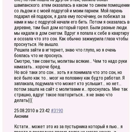
шампанского. атем оказалась в каком то синем помещении
со льдом и с моей подругой и моим парнем. Мой парень
подарил ей подарок, я дала ему посчёчину, он побежал за
нами и мы с подругой начали его бить. Потом я оказалась в
деревне, там был дом который горел. Были разные люди.
мы кидали в дом снегом. Вдруг я попала к себе в квартиру
и осозала что это сон. Как обычно зажмурила глаза чтобы
проснуться. Не вышло.
Решила зайти в игтернет, знаю что глупо, но я очень
боялась что не проснусь.
Смотрю, там советы, молитвы всякие… Чем то надо руки
намазать… короче бред.
Но всё таки это сон… хоть я и понимала что это сон, но
всё было как то… мозг на половину как будто работал. Я
заплакала, подумала что может кто услышит… но нет…
потом зашла на сайт с молитвами и… проснулась. Мне так
страшно, вдруг такое повториться… я не знаю что
делать(((
25.08.2010 в 23:42
#3190
Аноним
Кстати… может это из за пустырника который я пью… я