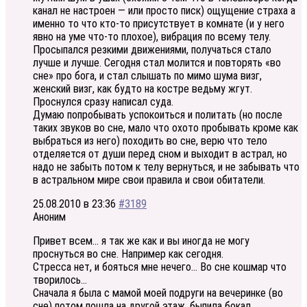
канал не настроен — или просто писк) ощущение страха а
именно то что кто-то присутствует в комнате (и у него
явно на уме что-то плохое), вибрация по всему телу.
Просыпался резкими движениями, получаться стало
лучше и лучше. Сегодня стал молится и повторять «во
сне» про бога, и стал слышать по мимо шума визг,
женский визг, как будто на костре ведьму жгут.
Проснулся сразу написал суда.
Думаю попробывать успокоиться и политать (но после
таких звуков во сне, мало что охото пробывать кроме как
выбраться из него) походить во сне, верю что тело
отделяется от души перед сном и выходит в астрал, но
надо не забыть потом к телу вернуться, и не забывать что
в астральном мире свои правила и свои обитатели.
25.08.2010 в 23:36
#3189
Аноним
Привет всем… я так же как и вы иногда не могу
проснуться во сне. Например как сегодня.
Стресса нет, и бояться мне нечего… Во сне кошмар что
творилось…
Сначала я была с мамой моей подруги на вечеринке (во
сне) потом пошла на другой этаж, быпила бокал