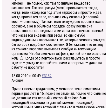
химией — не помню, как там правильно вещество
называется. Так вот, разум (мозг) просыпается тогда,
когда тело находится под этим наркозом и просто ждёт,
когда проснётся тело, посылая ему сигналы (головной
мозг — спинному). Так как тело вынуждено просыпаться в
срочном, а не в обычном порядке, сразу после сна
возможно лёгкое недомогание из-за остаточных явлений.
Что касается видений при этом, то они сугубо
индивидуальны и напоминают те, которые человек увидел
бы во всех подобных состояниях. Я бы сказал, что выход
из сонного паралича вызывает слабую интоксикацию
организма. Чтобы смягчить эффект, не пейте и не ешьте на
ночь 😉 Когда это повториться, расслабьтесь и просто
ждите — увидите проснётесь сами и вовремя — даже на
работу не проспите!
13.08.2010 в 00:49
#3182
Аноним
Привет всем страдающим, у меня все теже симптомы,
первый раз лет в 16, позже не замечал, помню что были но
не детально как первый и который сейчас был —
последний( всмысле на данный момент последний),
жуткий шум в ушах (схожий с тем что в телевизоре когда