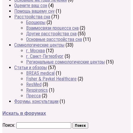
Оцените ваш сон
(4)
Помощь вашему сну
(1)
Расстройства сна
(71)
Брошюры
(2)
Взаимосвязи процесса сна
(2)
Другие расстройства сна
(55)
Основные расстройства сна
(11)
Сомнологические центры
(33)
г. Москва
(12)
г. Санкт-Петербург
(5)
Региональные сомнологические центры
(15)
Статьи и обзоры
(57)
BREAS medical
(1)
Fisher & Paykel Healthcare
(2)
ResMed
(3)
Respironics
(1)
Пресса
(2)
Форумы, консультации
(1)
Искать в форумах
Поиск: