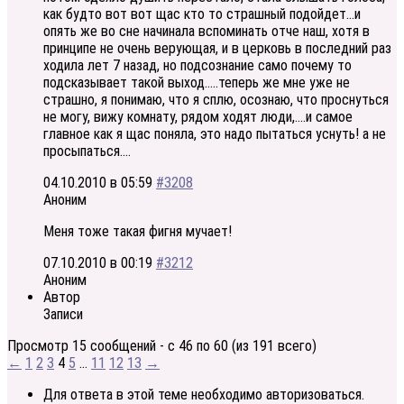
как будто вот вот щас кто то страшный подойдет…и
опять же во сне начинала вспоминать отче наш, хотя в
принципе не очень верующая, и в церковь в последний раз
ходила лет 7 назад, но подсознание само почему то
подсказывает такой выход…..теперь же мне уже не
страшно, я понимаю, что я сплю, осознаю, что проснуться
не могу, вижу комнату, рядом ходят люди,….и самое
главное как я щас поняла, это надо пытаться уснуть! а не
просыпаться….
04.10.2010 в 05:59
#3208
Аноним
Меня тоже такая фигня мучает!
07.10.2010 в 00:19
#3212
Аноним
Автор
Записи
Просмотр 15 сообщений - с 46 по 60 (из 191 всего)
←
1
2
3
4
5
…
11
12
13
→
Для ответа в этой теме необходимо авторизоваться.