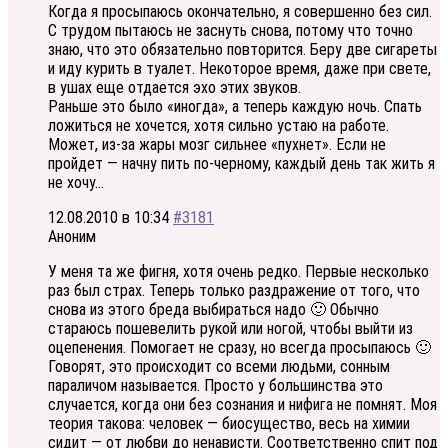
Когда я просыпаюсь окончательно, я совершенно без сил.
С трудом пытаюсь не заснуть снова, потому что точно
знаю, что это обязательно повторится. Беру две сигареты
и иду курить в туалет. Некоторое время, даже при свете,
в ушах еще отдается эхо этих звуков.
Раньше это было «иногда», а теперь каждую ночь. Спать
ложиться не хочется, хотя сильно устаю на работе.
Может, из-за жары мозг сильнее «пухнет». Если не
пройдет — начну пить по-черному, каждый день так жить я
не хочу…
12.08.2010 в 10:34
#3181
Аноним
У меня та же фигня, хотя очень редко. Первые несколько
раз был страх. Теперь только раздражение от того, что
снова из этого бреда выбираться надо 🙂 Обычно
стараюсь пошевелить рукой или ногой, чтобы выйти из
оцепенения. Помогает не сразу, но всегда просыпаюсь 🙂
Говорят, это происходит со всеми людьми, сонным
параличом называется. Просто у большинства это
случается, когда они без сознания и нифига не помнят. Моя
теория такова: человек — биосущество, весь на химии
сидит — от любви до ненависти. Соответственно спит под