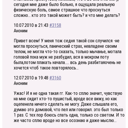
сегодня мне даже было больно, я ощущала реальную
физическую боль, самое страшное что проснуться
сложно… кто это такой может быть? и что мне делать?
10.07.2010 в 21:43
#3158
Аноним
Привет всем! У меня тож седня такой сон случился -не
могла проснуться, панический страх, невладене своим
телом, не могла что-то сказать, только мычанье, мотала
головой пока муж не разбудил, вся в мокром поту
была,потом плакать начала….. всь день разбитаяочень не
хочется чтоб такое повторялось…
12.07.2010 в 19:48
#3160
Аноним
Ужас! И я не одна такая гг. Как-то сплю значит, чувствую
на мне сидит кто-то пушистый, вроде все вижу, но как
оцепенела ничего сделать не могу. Даже слышала его,
думаю это домовой, что пел или говорил. это был только
1 раз. С тех пор боюсь спать одна, только со светом. И то
же часто сплю вроде но все осознаю и даже мыслю…