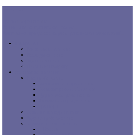
В ТРЕНДЕ:
Правила хорошего сна
Когнитивная поведенческая терапия...
Взаимосвязь процесса сна, расстройств сна и заболеваний...
Все про сон
Как на вас влияет сон
Исследования сна
Оцените ваш сон
Помощь вашему сну
Заболевания и лечение
Расстройства сна
Симптомы расстройств сна
Основные расстройства сна
Другие расстройства сна
Взаимосвязи процесса сна
Брошюры
Основные методы лечения
Видео о проблемах сна
Сомнологические центры
г. Москва