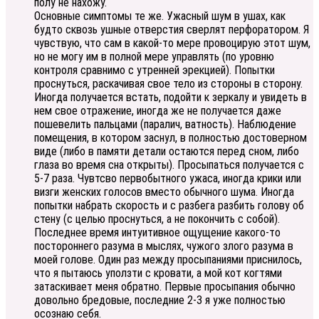
полу не нахожу.
Основные симптомы те же. Ужасный шум в ушах, как
будто сквозь ушные отверстия сверлят перфоратором. Я
чувствую, что сам в какой-то мере провоцирую этот шум,
но не могу им в полной мере управлять (по уровню
контроля сравнимо с утренней эрекцией). Попытки
проснуться, раскачивая свое тело из стороны в сторону.
Иногда получается встать, подойти к зеркалу и увидеть в
нем свое отражение, иногда же не получается даже
пошевелить пальцами (паралич, ватность). Наблюдение
помещения, в котором заснул, в полностью достоверном
виде (либо в памяти детали остаются перед сном, либо
глаза во время сна открыты). Просыпаться получается с
5-7 раза. Чувтсво первобытного ужаса, иногда крики или
визги женских голосов вместо обычного шума. Иногда
попытки набрать скорость и с разбега разбить голову об
стену (с целью проснуться, а не покончить с собой).
Последнее время интуитивное ощущение какого-то
постороннего разума в мыслях, чужого злого разума в
моей голове. Один раз между просыпаниями приснилось,
что я пытаюсь уползти с кровати, а мой кот когтями
затаскивает меня обратно. Первые просыпания обычно
довольно бредовые, последние 2-3 я уже полностью
осознаю себя.