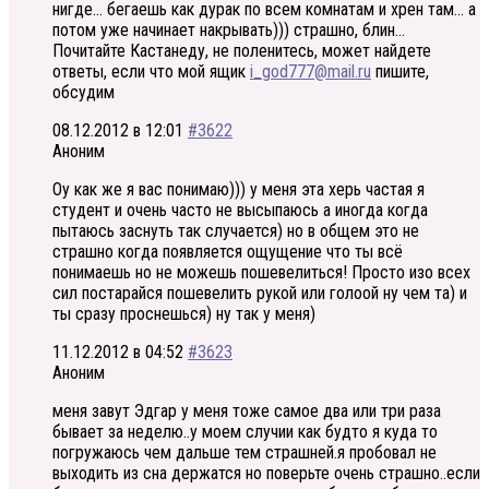
нигде… бегаешь как дурак по всем комнатам и хрен там… а
потом уже начинает накрывать))) страшно, блин…
Почитайте Кастанеду, не поленитесь, может найдете
ответы, если что мой ящик
i_god777@mail.ru
пишите,
обсудим
08.12.2012 в 12:01
#3622
Аноним
Оу как же я вас понимаю))) у меня эта херь частая я
студент и очень часто не высыпаюсь а иногда когда
пытаюсь заснуть так случается) но в общем это не
страшно когда появляется ощущение что ты всё
понимаешь но не можешь пошевелиться! Просто изо всех
сил постарайся пошевелить рукой или голоой ну чем та) и
ты сразу проснешься) ну так у меня)
11.12.2012 в 04:52
#3623
Аноним
меня завут Эдгар у меня тоже самое два или три раза
бывает за неделю..у моем случии как будто я куда то
погружаюсь чем дальше тем страшней.я пробовал не
выходить из сна держатся но поверьте очень страшно..если