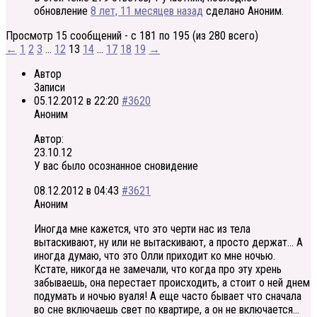
обновление
8 лет, 11 месяцев назад
сделано
Аноним
.
Просмотр 15 сообщений - с 181 по 195 (из 280 всего)
←
1
2
3
…
12
13
14
…
17
18
19
→
Автор
Записи
05.12.2012 в 22:20
#3620
Аноним
Автор:
23.10.12
У вас было осознанное сновидение
08.12.2012 в 04:43
#3621
Аноним
Иногда мне кажется, что это черти нас из тела
вытаскивают, ну или не вытаскивают, а просто держат… А
иногда думаю, что это Олли приходит ко мне ночью.
Кстате, никогда не замечали, что когда про эту хрень
забываешь, она перестает происходить, а стоит о ней днем
подумать и ночью вуаля! А еще часто бывает что сначала
во сне включаешь свет по квартире, а он не включается…