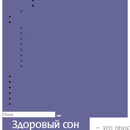
г. Санкт-Петербург
Региональные сомнологические центры
CPAP-терапия
Статьи и обзоры
Форумы, консультации
Общие темы
Бессонница
Выбор и использование CPAP
Вопросы CPAP-терапии
Нарушения сна у пожилых людей
Проблемы со сном у детей
Инсомния
Нарколепсия