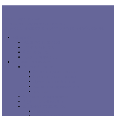
В ТРЕНДЕ:
Правила хорошего сна
Когнитивная поведенческая терапия...
Взаимосвязь процесса сна, расстройств сна и заболеваний...
Все про сон
Как на вас влияет сон
Исследования сна
Оцените ваш сон
Помощь вашему сну
Заболевания и лечение
Расстройства сна
Симптомы расстройств сна
Основные расстройства сна
Другие расстройства сна
Взаимосвязи процесса сна
Брошюры
Основные методы лечения
Видео о проблемах сна
Сомнологические центры
г. Москва