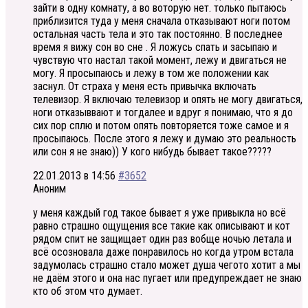
зайти в одну комнату, а во воторую нет. только пытаюсь
приблизится туда у меня сначала отказывают ноги потом
остальная часть тела и это так постоянно. В последнее
время я вижу сон во сне . Я ложусь спать и засыпаю и
чувствую что настал такой момент, лежу и двигаться не
могу. Я просыпаюсь и лежу в том же положении как
заснул. От страха у меня есть привычка включать
телевизор. Я включаю телевизор и опять не могу двигаться,
ноги отказыввают и тогдалее и вдруг я понимаю, что я до
сих пор сплю и потом опять повторяется тоже самое и я
просыпаюсь. После этого я лежу и думаю это реальность
или сон я не знаю)) У кого нибудь бывает такое?????
22.01.2013 в 14:56
#3652
Аноним
у меня каждый год такое бывает я уже привыкла но всё
равно страшно ощущения все такие как описывают и кот
рядом спит не защищает один раз вобще ночью летала и
всё осозновала даже понравилось но когда утром встала
задумолась страшно стало может душа чегото хотит а мы
не даём этого и она нас пугает или предупреждает не знаю
кто об этом что думает.