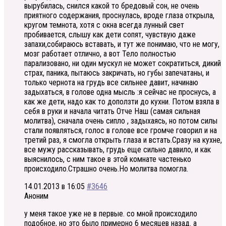
вырубилась, снился какой то бредовый сон, не очень
приятного содержания, проснулась, вроде глаза открыла,
кругом темнота, хотя с окна всегда лунный свет
пробивается, слышу как дети сопят, чувствую даже
запахи,собираюсь вставать, и тут же понимаю, что не могу,
мозг работает отлично, а вот Тело полностью
парализовано, ни один мускул не может сократиться, дикий
страх, паника, пытаюсь закричать, но губы запечатаны, и
только чернота на грудь все сильнее давит, начинаю
задыхаться, в голове одна мысль :я сейчас не проснусь, а
как же дети, надо как то доползти до кухни. Потом взяла в
себя в руки и начала читать Отче Наш (самая сильная
молитва), сначала очень сипло , задыхаясь, но потом силы
стали появляться, голос в голове все громче говорил и на
третий раз, я смогла открыть глаза и встать.Сразу на кухне,
все мужу рассказывать, грудь еще сильно давило, и как
выяснилось, с ним такое в этой комнате частенько
происходило.Страшно очень.Но молитва помогла.
14.01.2013 в 16:05
#3646
Аноним
у меня такое уже не в первые. со мной происходило
подобное, но это было примерно 6 месяцев назад. а