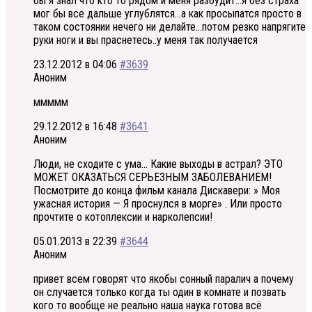
бы я знал что кто то рядом и меня разбудит…я без страха
мог бы все дальше углублятся…а как просыпатся просто в
таком состоянии нечего ни делайте…потом резко напрягите
руки ноги и вы праснетесь..у меня так получается
23.12.2012 в 04:06
#3639
Аноним
ммммм
29.12.2012 в 16:48
#3641
Аноним
Люди, не сходите с ума… Какие выходы в астрал? ЭТО
МОЖЕТ ОКАЗАТЬСЯ СЕРЬЕЗНЫМ ЗАБОЛЕВАНИЕМ!
Посмотрите до конца фильм канала Дискавери: » Моя
ужасная история — Я проснулся в морге» . Или просто
прочтите о котоплексии и нарколепсии!
05.01.2013 в 22:39
#3644
Аноним
привет всем говорят что якобы сонный паралич а почему
он случается только когда ты один в комнате и позвать
кого то вообще не реально наша наука готова всё