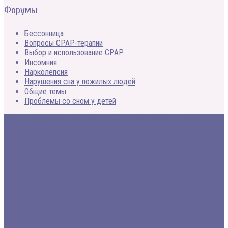
Форумы
Бессонница
Вопросы CPAP-терапии
Выбор и использование CPAP
Инсомния
Нарколепсия
Нарушения сна у пожилых людей
Общие темы
Проблемы со сном у детей
2005 - 2020 © Медицинский портал о расстройствах сна и
методах лечения
Все про сон
Заболевания и лечение
Статьи и обзоры
Форумы, консультации