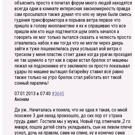
объяснить просто я почитал форум много людей находятся
всегда одни в комнате интересная закономерность правда
сам просыпался также думал что нло ну звуки были смесь
гудения трансформатора и порывов ветра первое что
пришло в голову инопланетяне я их и спрашиваю что все
пришли или кто еще подтянется шум опять начался а
говорить не мог только пытался сказать а челюсть просто
отвалилась набок я им тогда что не могли через дверь
зайти и туже пошевелилась рука услышал вой ветра с
треском у меня пластик стоит даже когда ураган проходил
не так шумело а тут как в сарае встал брелок от машины
лежал на подоконнике его заклинило он просто показывал
удары по машине вытащил батарейку ставил всё равно
также только на утро брелок стал работать вот такой
сонный параличь!
07.01.2013 в 07:40
#3645
Аноним
Да уж…Начиталась и поняла, что не одна я такая, со мной
похожее 3 дня назад произошло, до сих пор от страха
грудь давит. Гостили мы у мужа, Новый год отмечали ,2 го
января, пошла детей спать укладывать, сын на левом плече
уснул, дочь на правом, сама на спине, ну и конечно сама