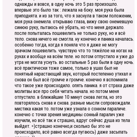
однажды и вовсе, в одну ночь это 5 раз произошло.
впервые это было так : лежала на боку. моя рука была
приподнята. и из за того, что я заснула в таком положении,
моя рука онемела. открываю глаза, вижу свою онемевшую
синюю руку, пытаюсь её убрать, но что меня держало.
после попыталась пошевелить не только руку, но и всё
тело. снова ничего не смогла. ну конечно и паника началась.
особенно тогда, когда я поняла что я даже не могу
зрачком пошевелить. чувствую что то тяжёлое на ногах на
руках и вообще на всём теле. но потом отпустило и уже до
утра не могла уснуть. во остальные 5 раз были в одну ночь.
всё практически тоже самое, только в ушах был не
понятный нарастающий звук, который постепенно утихал и
снова он был всё громче и громче. конечно я вспомнила
что такое уже происходило. опять паника. я от страха даже
молитвы все про себя читать начала. но потом меня
отпустило. в ближайшие 10 минут снова легла, но это
повторялось снова и снова. разные мысли сопровождали.
мистика какая то. потом уже узнала о сонном параличе.
конечно с точки зрения медицины сонный паралич уже
изучили, но всё так и страшно, вдруг сейчас душа из тела
выйдет. =)страшно конечно,и сколько бы это не
происходило, всё равно всегда пугаюсь) даже засыпать