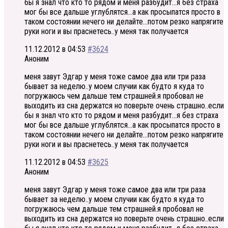
бы я знал что кто то рядом и меня разбудит…я без страха
мог бы все дальше углублятся…а как просыпатся просто в
таком состоянии нечего ни делайте…потом резко напрягите
руки ноги и вы праснетесь..у меня так получается
11.12.2012 в 04:53
#3624
Аноним
меня завут Эдгар у меня тоже самое два или три раза
бывает за неделю..у моем случии как будто я куда то
погружаюсь чем дальше тем страшней.я пробовал не
выходить из сна держатся но поверьте очень страшно..если
бы я знал что кто то рядом и меня разбудит…я без страха
мог бы все дальше углублятся…а как просыпатся просто в
таком состоянии нечего ни делайте…потом резко напрягите
руки ноги и вы праснетесь..у меня так получается
11.12.2012 в 04:53
#3625
Аноним
меня завут Эдгар у меня тоже самое два или три раза
бывает за неделю..у моем случии как будто я куда то
погружаюсь чем дальше тем страшней.я пробовал не
выходить из сна держатся но поверьте очень страшно..если